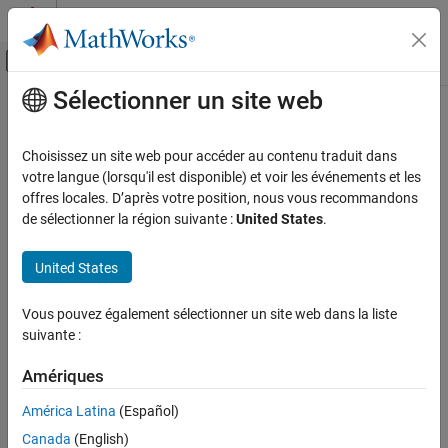
Passer au contenu
Centre d’aide MATLAB
Activer/désactiver l'affichage du menu d
Sélectionner un site web
Contenu principal
Accueil de la documentation
Choisissez un site web pour accéder au contenu traduit dans
votre langue (lorsqu'il est disponible) et voir les événements et les
offres locales. D’après votre position, nous vous recommandons
How useful was this information?
de sélectionner la région suivante :
United States
.
United States
Vous pouvez également sélectionner un site web dans la liste
suivante :
Amériques
América Latina
(Español)
Canada
(English)