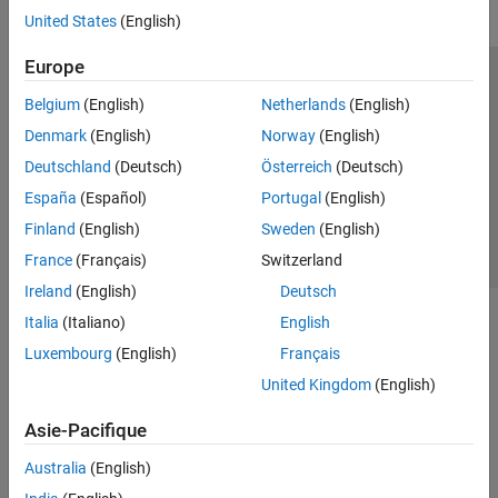
United States
(English)
Europe
Trust Center
Marques déposées
Politique de confidentialité
Belgium
(English)
Netherlands
(English)
Lutte anti-piratage
Statut des applications
Contacts locaux
Denmark
(English)
Norway
(English)
© 1994-2026 The MathWorks, Inc.
Deutschland
(Deutsch)
Österreich
(Deutsch)
España
(Español)
Portugal
(English)
Sélectionner 
France
Finland
(English)
Sweden
(English)
France
(Français)
Switzerland
Ireland
(English)
Deutsch
Italia
(Italiano)
English
Luxembourg
(English)
Français
United Kingdom
(English)
Asie-Pacifique
Australia
(English)