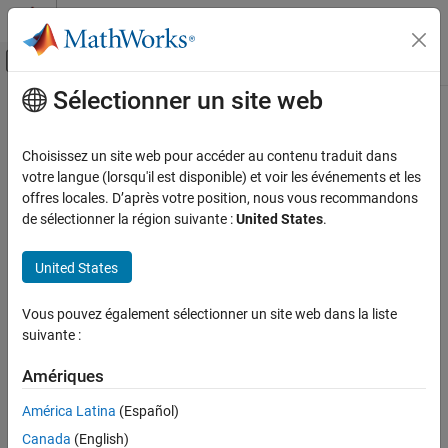
Passer au contenu
Centre d’aide MATLAB
Activer/désactiver l'affichage du menu d
Sélectionner un site web
Contenu principal
Accueil de la documentation
Choisissez un site web pour accéder au contenu traduit dans
votre langue (lorsqu'il est disponible) et voir les événements et les
offres locales. D’après votre position, nous vous recommandons
How useful was this information?
de sélectionner la région suivante :
United States
.
United States
Vous pouvez également sélectionner un site web dans la liste
suivante :
Amériques
América Latina
(Español)
Canada
(English)