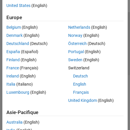
United States
(English)
Europe
Trust Center
Marques déposées
Politique de confidentialité
Belgium
(English)
Netherlands
(English)
Lutte anti-piratage
Statut des applications
Contacts locaux
Denmark
(English)
Norway
(English)
© 1994-2026 The MathWorks, Inc.
Deutschland
(Deutsch)
Österreich
(Deutsch)
España
(Español)
Portugal
(English)
Sélectionner 
France
Finland
(English)
Sweden
(English)
France
(Français)
Switzerland
Ireland
(English)
Deutsch
Italia
(Italiano)
English
Luxembourg
(English)
Français
United Kingdom
(English)
Asie-Pacifique
Australia
(English)