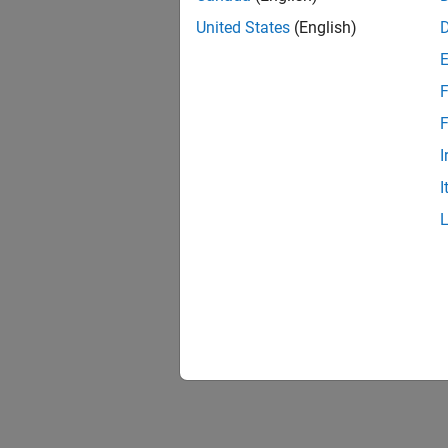
United States
(English)
F
F
I
I