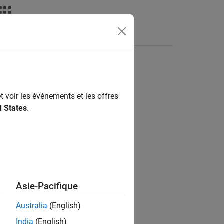
ATLAB Answers
t voir les événements et les offres
ion?
d States
.
Asie-Pacifique
Australia
(English)
India
(English)