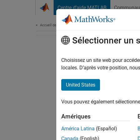
Passer au contenu
Centre d’aide MATLAB
Communau
Document
Accueil de la documentation
Sélectionner un 
Choisissez un site web pour accéder 
locales. D’après votre position, no
United States
Vous pouvez également sélectionner 
Amériques
América Latina
(Español)
Canada
(English)