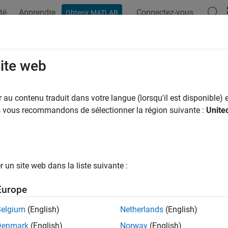
té
Apprendre
Connectez-vous
Obtenir MATLAB
ation
Exemples
Fonctions
Applications
Vidéos
M
site web
au contenu traduit dans votre langue (lorsqu'il est disponible) e
How useful was this informat
us vous recommandons de sélectionner la région suivante :
Unite
un site web dans la liste suivante :
Europe
Belgium
(English)
Netherlands
(English)
Denmark
(English)
Norway
(English)