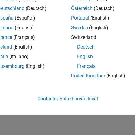
Deutschland
(Deutsch)
Österreich
(Deutsch)
España
(Español)
Portugal
(English)
inland
(English)
Sweden
(English)
rance
(Français)
Switzerland
reland
(English)
Deutsch
talia
(Italiano)
English
Luxembourg
(English)
Français
United Kingdom
(English)
Contactez votre bureau local