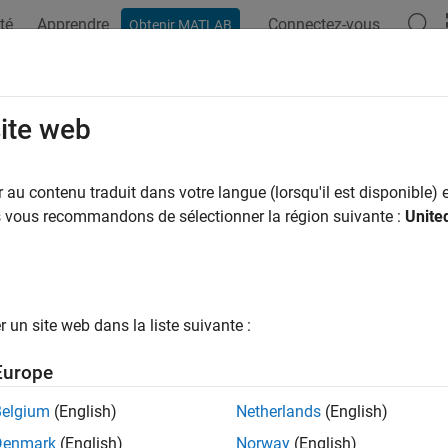
té
Apprendre
Connectez-vous
Obtenir MATLAB
ation
Exemples
Fonctions
Applications
Vidéos
M
site web
au contenu traduit dans votre langue (lorsqu'il est disponible) e
How useful was this informat
us vous recommandons de sélectionner la région suivante :
Unite
un site web dans la liste suivante :
Europe
Belgium
(English)
Netherlands
(English)
Denmark
(English)
Norway
(English)