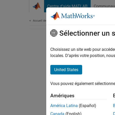
Passer au contenu
Centre d’aide MATLAB
Communau
Document
Accueil de la documentation
Sélectionner un 
Choisissez un site web pour accéder 
locales. D’après votre position, no
United States
Vous pouvez également sélectionner 
Amériques
América Latina
(Español)
Canada
(English)