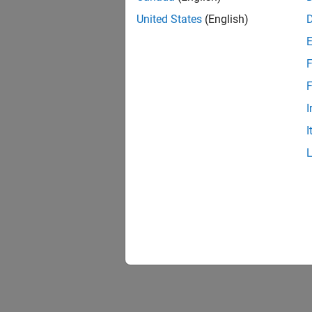
United States
(English)
F
F
I
I