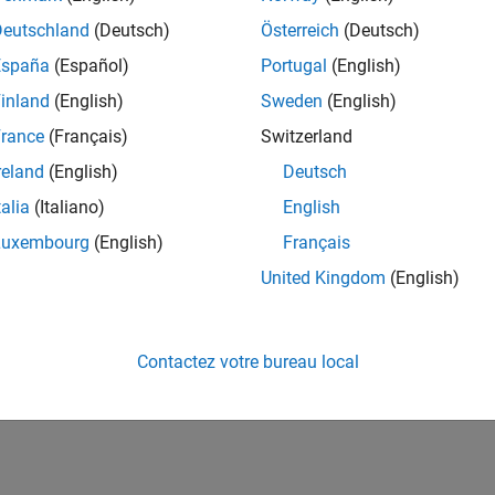
Deutschland
(Deutsch)
Österreich
(Deutsch)
España
(Español)
Portugal
(English)
inland
(English)
Sweden
(English)
rance
(Français)
Switzerland
reland
(English)
Deutsch
talia
(Italiano)
English
Luxembourg
(English)
Français
United Kingdom
(English)
Contactez votre bureau local