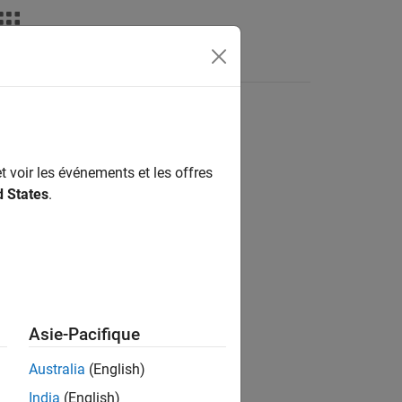
ATLAB Answers
t voir les événements et les offres
ion?
d States
.
Asie-Pacifique
Australia
(English)
India
(English)