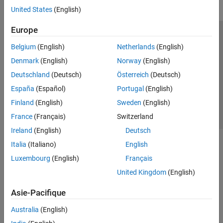
United States
(English)
Europe
Trust Center
Marques déposées
Politique de confidentialité
Belgium
(English)
Netherlands
(English)
Lutte anti-piratage
Statut des applications
Contacts locaux
Denmark
(English)
Norway
(English)
© 1994-2026 The MathWorks, Inc.
Deutschland
(Deutsch)
Österreich
(Deutsch)
España
(Español)
Portugal
(English)
Sélectionner 
France
Finland
(English)
Sweden
(English)
France
(Français)
Switzerland
Ireland
(English)
Deutsch
Italia
(Italiano)
English
Luxembourg
(English)
Français
United Kingdom
(English)
Asie-Pacifique
Australia
(English)