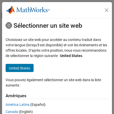
Passer au contenu
Centre d’aide MATLAB
Activer/désactiver l'affichage du menu d
Sélectionner un site web
Contenu principal
Accueil de la documentation
Choisissez un site web pour accéder au contenu traduit dans
votre langue (lorsqu'il est disponible) et voir les événements et les
offres locales. D’après votre position, nous vous recommandons
How useful was this information?
de sélectionner la région suivante :
United States
.
United States
Vous pouvez également sélectionner un site web dans la liste
suivante :
Amériques
América Latina
(Español)
Canada
(English)