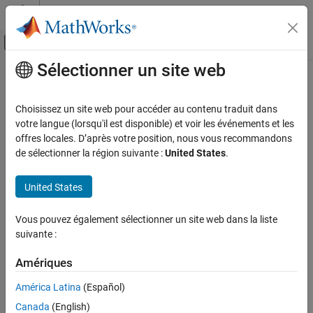
Passer au contenu
Centre d’aide MATLAB
Activer/désactiver l'affichage du menu d
Sélectionner un site web
Contenu principal
Accueil de la documentation
Choisissez un site web pour accéder au contenu traduit dans
votre langue (lorsqu'il est disponible) et voir les événements et les
offres locales. D’après votre position, nous vous recommandons
How useful was this information?
de sélectionner la région suivante :
United States
.
United States
Vous pouvez également sélectionner un site web dans la liste
suivante :
Amériques
América Latina
(Español)
Canada
(English)