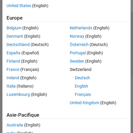
United States
(English)
Europe
Trust Center
Marques déposées
Politique de confidentialité
Belgium
(English)
Netherlands
(English)
Lutte anti-piratage
Statut des applications
Contacts locaux
Denmark
(English)
Norway
(English)
© 1994-2026 The MathWorks, Inc.
Deutschland
(Deutsch)
Österreich
(Deutsch)
España
(Español)
Portugal
(English)
Sélectionner 
France
Finland
(English)
Sweden
(English)
France
(Français)
Switzerland
Ireland
(English)
Deutsch
Italia
(Italiano)
English
Luxembourg
(English)
Français
United Kingdom
(English)
Asie-Pacifique
Australia
(English)