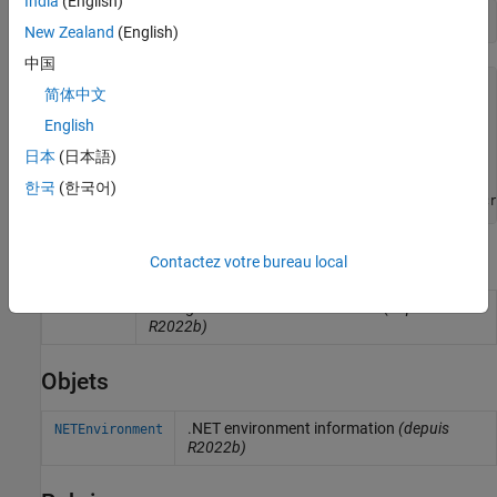
India
(English)
e = dotnetenv(
"core"
)
New Zealand
(English)
中国
e = 

简体中文
  NETEnvironment with properties:

English
            Runtime: core

日本
(日本語)
             Status: loaded

            Version: ".NET 7.0.10"

한국
(한국어)
Fonctions
Contactez votre bureau local
Change .NET default environment
(depuis
dotnetenv
R2022b)
Objets
.NET environment information
(depuis
NETEnvironment
R2022b)