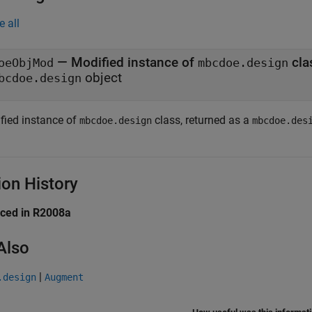
e all
— Modified instance of
cla
oeObjMod
mbcdoe.design
object
bcdoe.design
fied instance of
class, returned as a
mbcdoe.design
mbcdoe.des
ion History
uced in R2008a
Also
|
.design
Augment