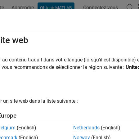
té
Apprendre
Connectez-vous
Obtenir MATLAB
ation
Examples
Functions
Apps
Videos
Answers
ge
site web
designs
au contenu traduit dans votre langue (lorsqu'il est disponible) e
us vous recommandons de sélectionner la région suivante :
Unite
e all in page
ax
Mod = Merge(DoeObj1,DoeObj2,...)
un site web dans la liste suivante :
ription
Europe
merges multiple design objects 
= Merge(
,
,...)
od
DoeObj1
DoeObj2
 design
.
Style
Belgium
(English)
Netherlands
(English)
Denmark
(English)
Norway
(English)