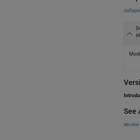
collaps
D
m
Modi
Vers
Introd
See 
mbcdoe