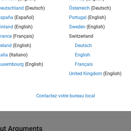
t Arguments
Deutschland
(Deutsch)
Österreich
(Deutsch)
e all
España
(Español)
Portugal
(English)
inland
(English)
Sweden
(English)
—
Instance of
class
oeObj1
mbcdoe.design
object
bcdoe.design
rance
(Français)
Switzerland
reland
(English)
Deutsch
ance of
class, specified as a
doe d
mbcdoe.design
mbcdoe.design
talia
(Italiano)
English
Luxembourg
(English)
Français
United Kingdom
(English)
—
Other instance of
class
oeObj2
mbcdoe.design
object
bcdoe.design
Contactez votre bureau local
r instance of
class, specified as a
mbcdoe.design
mbcdoe.design
ut Arguments