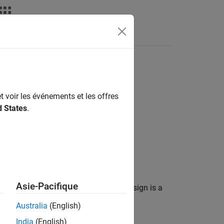
t voir les événements et les offres
d States
.
Asie-Pacifique
into a single design. The resulting design is a
Australia
(English)
India
(English)