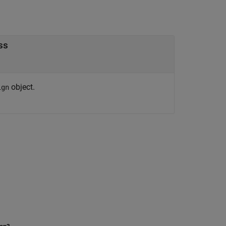
ss
object.
ign