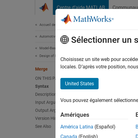
Passer au contenu
Centre d’aide MATLAB
Communau
Document
Accueil de la documentation
Automotive
Mer
Sélectionner un 
Model-Based Calibration Toolbox
Design of Experiments
Merge 
Choisissez un site web pour accéder 
locales. D’après votre position, no
Merge
collaps
ON THIS PAGE
Synt
United States
Syntax
Description
DoeObj
Vous pouvez également sélectionner 
Desc
Input Arguments
Output Arguments
Amériques
DoeObjM
Version History
custom
See Also
América Latina
(Español)
Canada
(English)