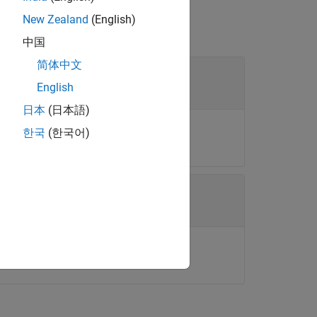
New Zealand
(English)
中国
简体中文
English
日本
(日本語)
esign object.
한국
(한국어)
doe design object.