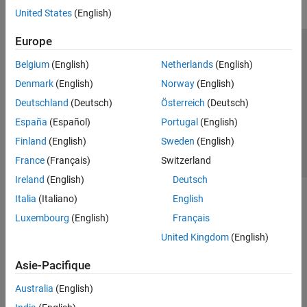
United States
(English)
Europe
Trust Center
Marques déposées
Politique de confidentialité
Belgium
(English)
Netherlands
(English)
Lutte anti-piratage
Statut des applications
Contacts locaux
Denmark
(English)
Norway
(English)
© 1994-2026 The MathWorks, Inc.
Deutschland
(Deutsch)
Österreich
(Deutsch)
España
(Español)
Portugal
(English)
Sélectionner 
France
Finland
(English)
Sweden
(English)
France
(Français)
Switzerland
Ireland
(English)
Deutsch
Italia
(Italiano)
English
Luxembourg
(English)
Français
United Kingdom
(English)
Asie-Pacifique
Australia
(English)