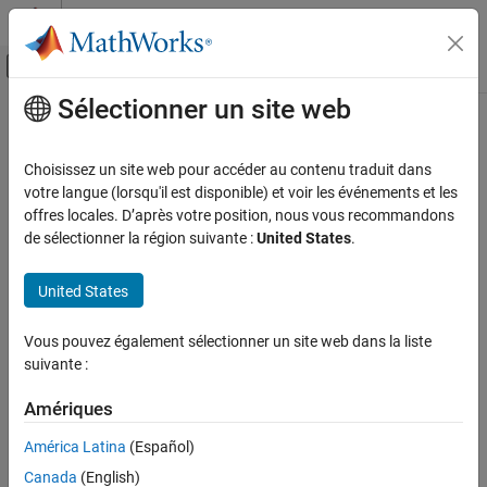
Passer au contenu
Centre d’aide MATLAB
Activer/désactiver l'affichage du menu d
Sélectionner un site web
Contenu principal
Accueil de la documentation
Automotive
Choisissez un site web pour accéder au contenu traduit dans
votre langue (lorsqu'il est disponible) et voir les événements et les
offres locales. D’après votre position, nous vous recommandons
How useful was this information?
de sélectionner la région suivante :
United States
.
United States
Vous pouvez également sélectionner un site web dans la liste
suivante :
Amériques
América Latina
(Español)
Canada
(English)