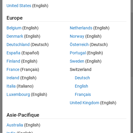
United States
(English)
Europe
Trust Center
Marques déposées
Politique de confidentialité
Belgium
(English)
Netherlands
(English)
Lutte anti-piratage
Statut des applications
Contacts locaux
Denmark
(English)
Norway
(English)
© 1994-2026 The MathWorks, Inc.
Deutschland
(Deutsch)
Österreich
(Deutsch)
España
(Español)
Portugal
(English)
Sélectionner 
France
Finland
(English)
Sweden
(English)
France
(Français)
Switzerland
Ireland
(English)
Deutsch
Italia
(Italiano)
English
Luxembourg
(English)
Français
United Kingdom
(English)
Asie-Pacifique
Australia
(English)