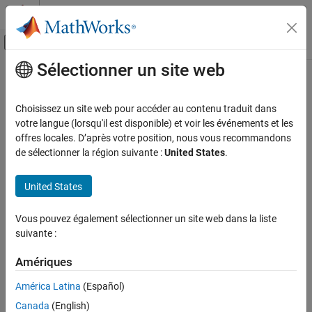
Passer au contenu
Centre d’aide MATLAB
Activer/désactiver l'affichage du menu d
Sélectionner un site web
Contenu principal
Accueil de la documentation
Control Systems
Choisissez un site web pour accéder au contenu traduit dans
votre langue (lorsqu'il est disponible) et voir les événements et les
offres locales. D’après votre position, nous vous recommandons
How useful was this information?
de sélectionner la région suivante :
United States
.
United States
Vous pouvez également sélectionner un site web dans la liste
suivante :
Amériques
América Latina
(Español)
Canada
(English)