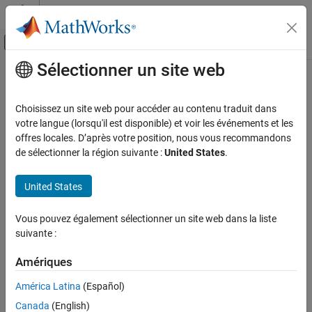
Passer au contenu
Centre d’aide MATLAB
Activer/désactiver l'affichage du menu d
Sélectionner un site web
Contenu principal
Accueil de la documentation
Application Deployment
Choisissez un site web pour accéder au contenu traduit dans
votre langue (lorsqu'il est disponible) et voir les événements et les
offres locales. D’après votre position, nous vous recommandons
How useful was this information?
de sélectionner la région suivante :
United States
.
United States
Vous pouvez également sélectionner un site web dans la liste
suivante :
Amériques
América Latina
(Español)
Canada
(English)