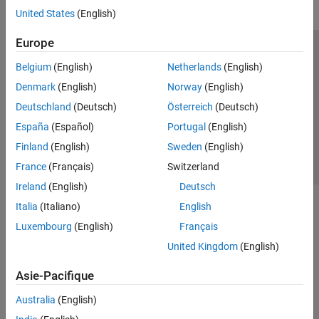
United States
(English)
Europe
Trust Center
Marques déposées
Politique de confidentialité
Belgium
(English)
Netherlands
(English)
Lutte anti-piratage
Statut des applications
Contacts locaux
Denmark
(English)
Norway
(English)
© 1994-2026 The MathWorks, Inc.
Deutschland
(Deutsch)
Österreich
(Deutsch)
España
(Español)
Portugal
(English)
Sélectionner 
France
Finland
(English)
Sweden
(English)
France
(Français)
Switzerland
Ireland
(English)
Deutsch
Italia
(Italiano)
English
Luxembourg
(English)
Français
United Kingdom
(English)
Asie-Pacifique
Australia
(English)