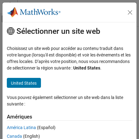
Passer au contenu
Centre d’aide MATLAB
Activer/désactiver l'affichage du menu d
Sélectionner un site web
Contenu principal
Accueil de la documentation
Application Deployment
Choisissez un site web pour accéder au contenu traduit dans
votre langue (lorsqu'il est disponible) et voir les événements et les
offres locales. D’après votre position, nous vous recommandons
How useful was this information?
de sélectionner la région suivante :
United States
.
United States
Vous pouvez également sélectionner un site web dans la liste
suivante :
Amériques
América Latina
(Español)
Canada
(English)