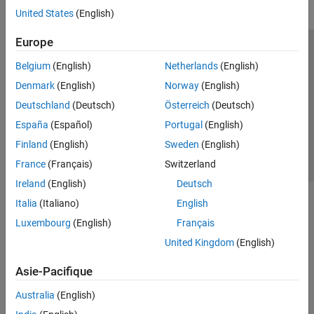
United States
(English)
Europe
Trust Center
Marques déposées
Politique de confidentialité
Belgium
(English)
Netherlands
(English)
Lutte anti-piratage
Statut des applications
Contacts locaux
Denmark
(English)
Norway
(English)
© 1994-2026 The MathWorks, Inc.
Deutschland
(Deutsch)
Österreich
(Deutsch)
España
(Español)
Portugal
(English)
Sélectionner 
France
Finland
(English)
Sweden
(English)
France
(Français)
Switzerland
Ireland
(English)
Deutsch
Italia
(Italiano)
English
Luxembourg
(English)
Français
United Kingdom
(English)
Asie-Pacifique
Australia
(English)