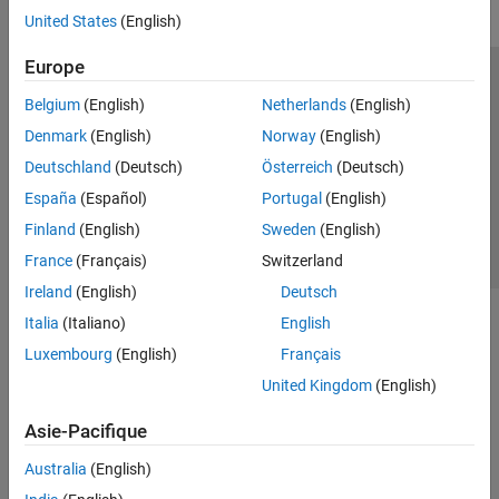
United States
(English)
Europe
Trust Center
Marques déposées
Politique de confidentialité
Belgium
(English)
Netherlands
(English)
Lutte anti-piratage
Statut des applications
Contacts locaux
Denmark
(English)
Norway
(English)
© 1994-2026 The MathWorks, Inc.
Deutschland
(Deutsch)
Österreich
(Deutsch)
España
(Español)
Portugal
(English)
Sélectionner 
France
Finland
(English)
Sweden
(English)
France
(Français)
Switzerland
Ireland
(English)
Deutsch
Italia
(Italiano)
English
Luxembourg
(English)
Français
United Kingdom
(English)
Asie-Pacifique
Australia
(English)