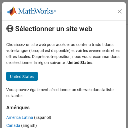
Passer au contenu
Centre d’aide MATLAB
Activer/désactiver l'affichage du menu d
Sélectionner un site web
Contenu principal
Accueil de la documentation
Application Deployment
Choisissez un site web pour accéder au contenu traduit dans
votre langue (lorsqu'il est disponible) et voir les événements et les
offres locales. D’après votre position, nous vous recommandons
How useful was this information?
de sélectionner la région suivante :
United States
.
United States
Vous pouvez également sélectionner un site web dans la liste
suivante :
Amériques
América Latina
(Español)
Canada
(English)