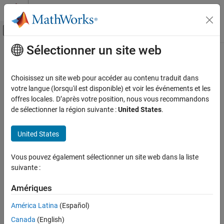
Passer au contenu
Centre d’aide MATLAB
Activer/désactiver l'affichage du menu d
Sélectionner un site web
Contenu principal
Accueil de la documentation
RF and Mixed Signal
Choisissez un site web pour accéder au contenu traduit dans
Catégorie
votre langue (lorsqu'il est disponible) et voir les événements et les
How useful was this information?
offres locales. D’après votre position, nous vous recommandons
Antenna Toolbox
de sélectionner la région suivante :
United States
.
Mixed-Signal Blockset
Get Started with Mixed-Signal Blockset
United States
Phase-Locked Loops
Data Converters
Vous pouvez également sélectionner un site web dans la liste
Switching Mode Power Supplies
suivante :
Measurements and Testbenches
Amériques
Analysis and Optimization
Linearization and Analog Signal
América Latina
(Español)
Processing
Canada
(English)
Mixed-Signal Blockset Models