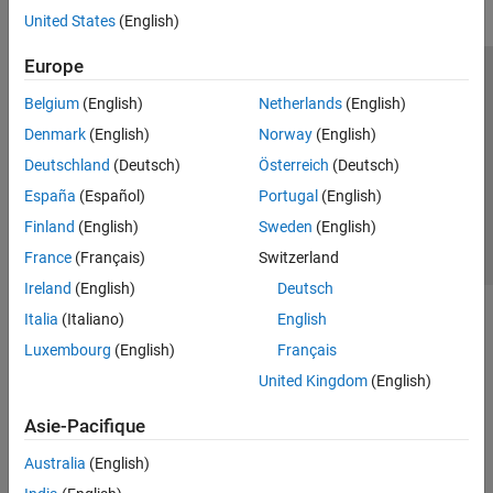
United States
(English)
RF Blockset
RF PCB Toolbox
Europe
Trust Center
Marques déposées
Politique de confidentialité
RF Toolbox
Belgium
(English)
Netherlands
(English)
Lutte anti-piratage
Statut des applications
Contacts locaux
SerDes Toolbox
Denmark
(English)
Norway
(English)
© 1994-2026 The MathWorks, Inc.
Signal Integrity Toolbox
Deutschland
(Deutsch)
Österreich
(Deutsch)
España
(Español)
Portugal
(English)
Sélectionner 
France
Finland
(English)
Sweden
(English)
France
(Français)
Switzerland
Ireland
(English)
Deutsch
Italia
(Italiano)
English
Luxembourg
(English)
Français
United Kingdom
(English)
Asie-Pacifique
Australia
(English)