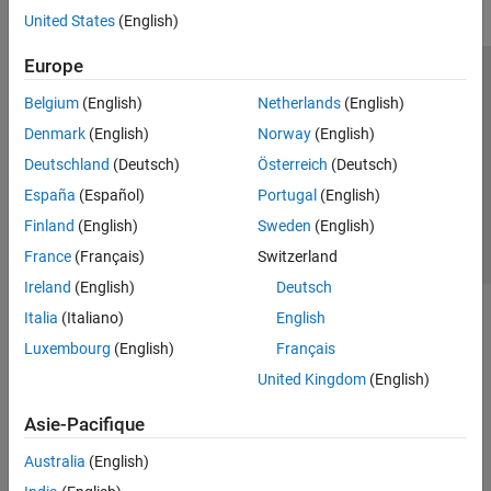
United States
(English)
Europe
Trust Center
Marques déposées
Politique de confidentialité
Belgium
(English)
Netherlands
(English)
Lutte anti-piratage
Statut des applications
Contacts locaux
Denmark
(English)
Norway
(English)
© 1994-2026 The MathWorks, Inc.
Deutschland
(Deutsch)
Österreich
(Deutsch)
España
(Español)
Portugal
(English)
Sélectionner 
France
Finland
(English)
Sweden
(English)
France
(Français)
Switzerland
Ireland
(English)
Deutsch
Italia
(Italiano)
English
Luxembourg
(English)
Français
United Kingdom
(English)
Asie-Pacifique
Australia
(English)