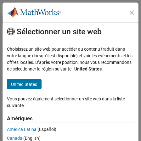
Passer au contenu
Centre d’aide MATLAB
Activer/désactiver l'affichage du menu d
Sélectionner un site web
Contenu principal
Accueil de la documentation
Mathematics and Optimization
Choisissez un site web pour accéder au contenu traduit dans
votre langue (lorsqu'il est disponible) et voir les événements et les
How useful was this information?
offres locales. D’après votre position, nous vous recommandons
de sélectionner la région suivante :
United States
.
United States
Vous pouvez également sélectionner un site web dans la liste
suivante :
Amériques
América Latina
(Español)
Canada
(English)