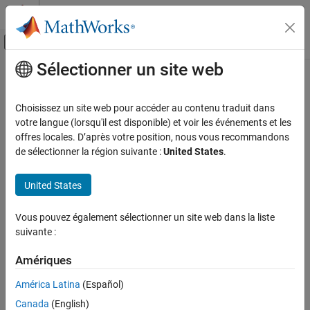
Passer au contenu
Centre d’aide MATLAB
Activer/désactiver l'affichage du menu d
Sélectionner un site web
Contenu principal
Accueil de la documentation
Mathematics and Optimization
Choisissez un site web pour accéder au contenu traduit dans
votre langue (lorsqu'il est disponible) et voir les événements et les
offres locales. D’après votre position, nous vous recommandons
How useful was this information?
de sélectionner la région suivante :
United States
.
United States
Vous pouvez également sélectionner un site web dans la liste
suivante :
Amériques
América Latina
(Español)
Canada
(English)