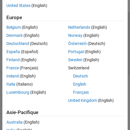
United States
(English)
Europe
Trust Center
Marques déposées
Politique de confidentialité
Belgium
(English)
Netherlands
(English)
Lutte anti-piratage
Statut des applications
Contacts locaux
Denmark
(English)
Norway
(English)
© 1994-2026 The MathWorks, Inc.
Deutschland
(Deutsch)
Österreich
(Deutsch)
España
(Español)
Portugal
(English)
Sélectionner 
France
Finland
(English)
Sweden
(English)
France
(Français)
Switzerland
Ireland
(English)
Deutsch
Italia
(Italiano)
English
Luxembourg
(English)
Français
United Kingdom
(English)
Asie-Pacifique
Australia
(English)