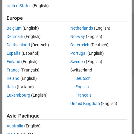
United States
(English)
Europe
Trust Center
Marques déposées
Politique de confidentialité
Belgium
(English)
Netherlands
(English)
Lutte anti-piratage
Statut des applications
Contacts locaux
Denmark
(English)
Norway
(English)
© 1994-2026 The MathWorks, Inc.
Deutschland
(Deutsch)
Österreich
(Deutsch)
España
(Español)
Portugal
(English)
Sélectionner 
France
Finland
(English)
Sweden
(English)
France
(Français)
Switzerland
Ireland
(English)
Deutsch
Italia
(Italiano)
English
Luxembourg
(English)
Français
United Kingdom
(English)
Asie-Pacifique
Australia
(English)