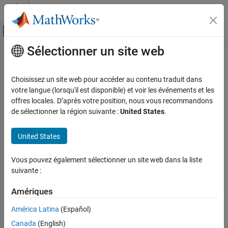
Passer au contenu
Centre d’aide MATLAB
Activer/désactiver l'affichage du menu d
Sélectionner un site web
Contenu principal
Accueil de la documentation
Choisissez un site web pour accéder au contenu traduit dans
votre langue (lorsqu'il est disponible) et voir les événements et les
How useful was this information?
offres locales. D’après votre position, nous vous recommandons
de sélectionner la région suivante :
United States
.
United States
Vous pouvez également sélectionner un site web dans la liste
suivante :
Amériques
América Latina
(Español)
Canada
(English)