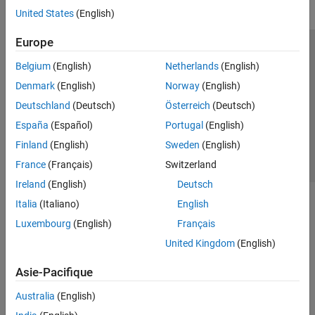
United States
(English)
Europe
Trust Center
Marques déposées
Politique de confidentialité
Belgium
(English)
Netherlands
(English)
Lutte anti-piratage
Statut des applications
Contacts locaux
Denmark
(English)
Norway
(English)
© 1994-2026 The MathWorks, Inc.
Deutschland
(Deutsch)
Österreich
(Deutsch)
España
(Español)
Portugal
(English)
Sélectionner 
France
Finland
(English)
Sweden
(English)
France
(Français)
Switzerland
Ireland
(English)
Deutsch
Italia
(Italiano)
English
Luxembourg
(English)
Français
United Kingdom
(English)
Asie-Pacifique
Australia
(English)