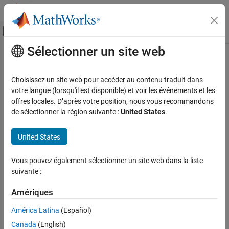
Passer au contenu
Centre d’aide MATLAB
Activer/désactiver l'affichage du menu d
Sélectionner un site web
Contenu principal
Accueil de la documentation
Choisissez un site web pour accéder au contenu traduit dans
votre langue (lorsqu'il est disponible) et voir les événements et les
offres locales. D’après votre position, nous vous recommandons
How useful was this information?
de sélectionner la région suivante :
United States
.
United States
Vous pouvez également sélectionner un site web dans la liste
suivante :
Amériques
América Latina
(Español)
Canada
(English)