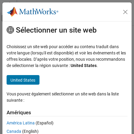
Passer au contenu
Centre d’aide MATLAB
Activer/désactiver l'affichage du menu d
Sélectionner un site web
Contenu principal
Accueil de la documentation
Calcul parallèle
Choisissez un site web pour accéder au contenu traduit dans
votre langue (lorsqu'il est disponible) et voir les événements et les
offres locales. D’après votre position, nous vous recommandons
How useful was this information?
de sélectionner la région suivante :
United States
.
United States
Vous pouvez également sélectionner un site web dans la liste
suivante :
Amériques
América Latina
(Español)
Canada
(English)