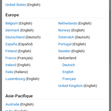
United States
(English)
Europe
Trust Center
Marques déposées
Politique de confidentialité
Belgium
(English)
Netherlands
(English)
Lutte anti-piratage
Statut des applications
Contacts locaux
Denmark
(English)
Norway
(English)
© 1994-2026 The MathWorks, Inc.
Deutschland
(Deutsch)
Österreich
(Deutsch)
España
(Español)
Portugal
(English)
Sélectionner 
France
Finland
(English)
Sweden
(English)
France
(Français)
Switzerland
Ireland
(English)
Deutsch
Italia
(Italiano)
English
Luxembourg
(English)
Français
United Kingdom
(English)
Asie-Pacifique
Australia
(English)