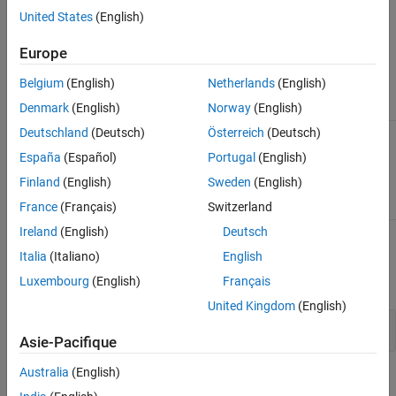
bandwidth value is the reciprocal of the chip width.
United States
(English)
Input Arguments
Europe
Belgium
(English)
Netherlands
(English)
Phase-coded waveform object.
waveform
Denmark
(English)
Norway
(English)
Deutschland
(Deutsch)
Österreich
(Deutsch)
Output Arguments
España
(Español)
Portugal
(English)
Finland
(English)
Sweden
(English)
Bandwidth of the pulses, in hertz.
bw
France
(Français)
Switzerland
Ireland
(English)
Deutsch
Examples
Italia
(Italiano)
English
Luxembourg
(English)
Français
expand all
United Kingdom
(English)
Phase-Coded Waveform Bandwidth
Asie-Pacifique
Australia
(English)
How useful was this information?