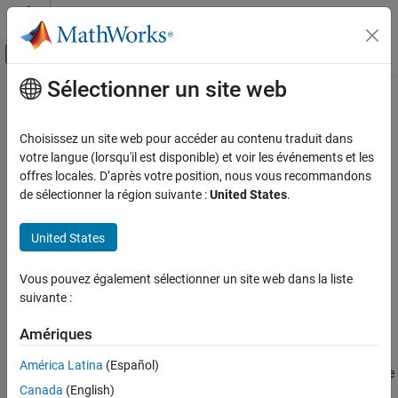
Passer au contenu
Centre d’aide MATLAB
Activer/désactiver l'affichage du menu d
Sélectionner un site web
Contenu principal
Accueil de la documentation
bandwidth
Radar
Choisissez un site web pour accéder au contenu traduit dans
System object:
phased.PhaseCodedWaveform
votre langue (lorsqu'il est disponible) et voir les événements et les
Phased Array System Toolbox
Namespace:
phased
offres locales. D’après votre position, nous vous recommandons
de sélectionner la région suivante :
United States
.
bandwidth
Bandwidth of phase-coded waveform
ON THIS PAGE
United States
Syntax
expand all in page
Description
Syntax
Vous pouvez également sélectionner un site web dans la liste
Input Arguments
suivante :
bw = bandwidth(waveform)
Output Arguments
Examples
Amériques
Description
América Latina
(Español)
returns the bandwidth (in hertz) of the
= bandwidth(
)
bw
waveform
Canada
(English)
pulses for the phase-coded pulse waveform,
. The
waveform