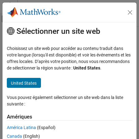
Passer au contenu
Centre d’aide MATLAB
Activer/désactiver l'affichage du menu d
Sélectionner un site web
Contenu principal
Accueil de la documentation
Radar
Choisissez un site web pour accéder au contenu traduit dans
votre langue (lorsqu'il est disponible) et voir les événements et les
offres locales. D’après votre position, nous vous recommandons
How useful was this information?
de sélectionner la région suivante :
United States
.
United States
Vous pouvez également sélectionner un site web dans la liste
suivante :
Amériques
América Latina
(Español)
Canada
(English)