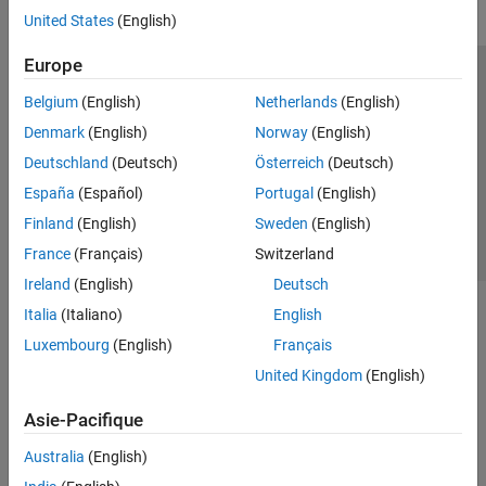
United States
(English)
Europe
Trust Center
Marques déposées
Politique de confidentialité
Belgium
(English)
Netherlands
(English)
Lutte anti-piratage
Statut des applications
Contacts locaux
Denmark
(English)
Norway
(English)
© 1994-2026 The MathWorks, Inc.
Deutschland
(Deutsch)
Österreich
(Deutsch)
España
(Español)
Portugal
(English)
Sélectionner 
France
Finland
(English)
Sweden
(English)
France
(Français)
Switzerland
Ireland
(English)
Deutsch
Italia
(Italiano)
English
Luxembourg
(English)
Français
United Kingdom
(English)
Asie-Pacifique
Australia
(English)