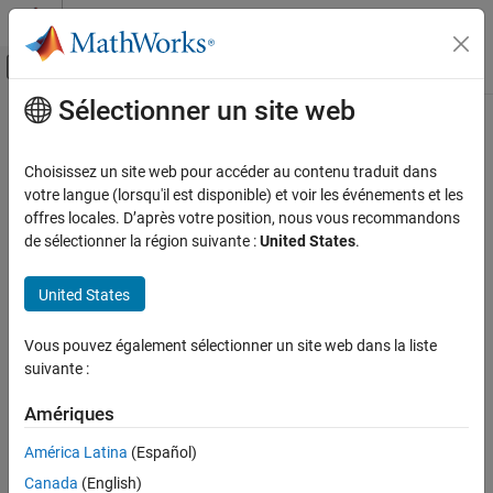
Passer au contenu
Centre d’aide MATLAB
Activer/désactiver l'affichage du menu d
Sélectionner un site web
Contenu principal
Accueil de la documentation
Radar
Choisissez un site web pour accéder au contenu traduit dans
votre langue (lorsqu'il est disponible) et voir les événements et les
offres locales. D’après votre position, nous vous recommandons
How useful was this information?
de sélectionner la région suivante :
United States
.
United States
Vous pouvez également sélectionner un site web dans la liste
suivante :
Amériques
América Latina
(Español)
Canada
(English)