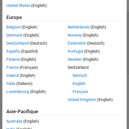
United States
(English)
Europe
Trust Center
Marques déposées
Politique de confidentialité
Belgium
(English)
Netherlands
(English)
Lutte anti-piratage
Statut des applications
Contacts locaux
Denmark
(English)
Norway
(English)
© 1994-2026 The MathWorks, Inc.
Deutschland
(Deutsch)
Österreich
(Deutsch)
España
(Español)
Portugal
(English)
Sélectionner 
France
Finland
(English)
Sweden
(English)
France
(Français)
Switzerland
Ireland
(English)
Deutsch
Italia
(Italiano)
English
Luxembourg
(English)
Français
United Kingdom
(English)
Asie-Pacifique
Australia
(English)