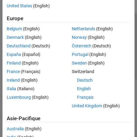
United States
(English)
Europe
Trust Center
Marques déposées
Politique de confidentialité
Belgium
(English)
Netherlands
(English)
Lutte anti-piratage
Statut des applications
Contacts locaux
Denmark
(English)
Norway
(English)
© 1994-2026 The MathWorks, Inc.
Deutschland
(Deutsch)
Österreich
(Deutsch)
España
(Español)
Portugal
(English)
Sélectionner 
France
Finland
(English)
Sweden
(English)
France
(Français)
Switzerland
Ireland
(English)
Deutsch
Italia
(Italiano)
English
Luxembourg
(English)
Français
United Kingdom
(English)
Asie-Pacifique
Australia
(English)