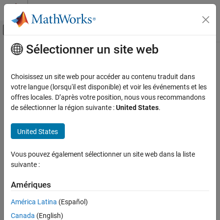
Passer au contenu
Centre d’aide MATLAB
Activer/désactiver l'affichage du menu d
Sélectionner un site web
Contenu principal
Accueil de la documentation
Code Generation
Choisissez un site web pour accéder au contenu traduit dans
votre langue (lorsqu'il est disponible) et voir les événements et les
How useful was this information?
offres locales. D’après votre position, nous vous recommandons
de sélectionner la région suivante :
United States
.
United States
Vous pouvez également sélectionner un site web dans la liste
suivante :
Amériques
América Latina
(Español)
Canada
(English)