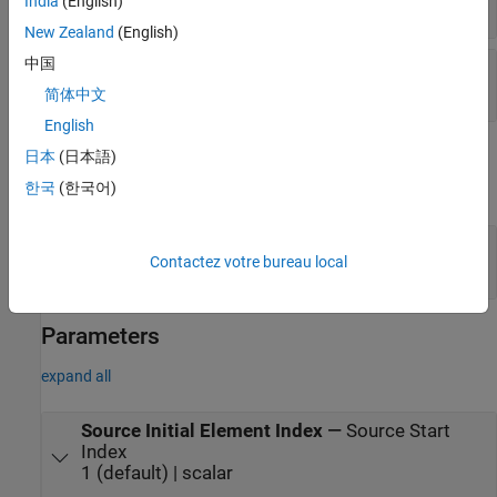
India
(English)
scalar | vector | matrix
New Zealand
(English)
中国
length
—
Length of elements
scalar
简体中文
English
Output
日本
(日本語)
한국
(한국어)
expand all
EnableOut
—
Enable Output
Contactez votre bureau local
off (default) | on
Parameters
expand all
Source Initial Element Index
—
Source Start
Index
1 (default) | scalar