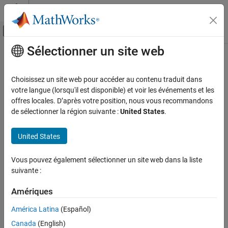
Passer au contenu
Centre d’aide MATLAB
Activer/désactiver l'affichage du menu d
Sélectionner un site web
Contenu principal
Accueil de la documentation
COP
Code Generation
Choisissez un site web pour accéder au contenu traduit dans
Copy File
votre langue (lorsqu'il est disponible) et voir les événements et les
Simulink PLC Coder
offres locales. D’après votre position, nous vous recommandons
Ladder Diagram Integration
expand all in page
de sélectionner la région suivante :
United States
.
COP
United States
ON THIS PAGE
Libraries:
Description
Vous pouvez également sélectionner un site web dans la liste
Limitations
suivante :
Ports
Parameters
Amériques
Description
Version History
América Latina
(Español)
The
COP
block implements the
instruction. When the rung
See Also
COP
Canada
(English)
conditions are true, the block is used to copy the data of the