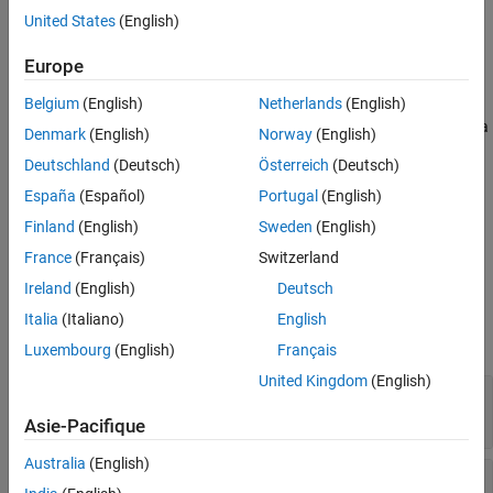
source and store it at the destination, keeping the source
United States
(English)
unchanged.
Europe
Limitations
Belgium
(English)
Netherlands
(English)
Source and destination elements support only numerical data
Denmark
(English)
Norway
(English)
types.
Deutschland
(Deutsch)
Österreich
(Deutsch)
Source initial element index and destination element initial
España
(Español)
Portugal
(English)
index start from zero.
Finland
(English)
Sweden
(English)
France
(Français)
Switzerland
Ports
Ireland
(English)
Deutsch
Input
Italia
(Italiano)
English
expand all
Luxembourg
(English)
Français
United Kingdom
(English)
EnableIn
—
Enable Input
off (default) | on
Asie-Pacifique
Australia
(English)
src
—
Source