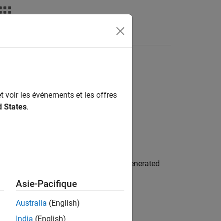
Answers
t voir les événements et les offres
d States
.
ions are included as comments in the generated
Asie-Pacifique
Australia
(English)
India
(English)