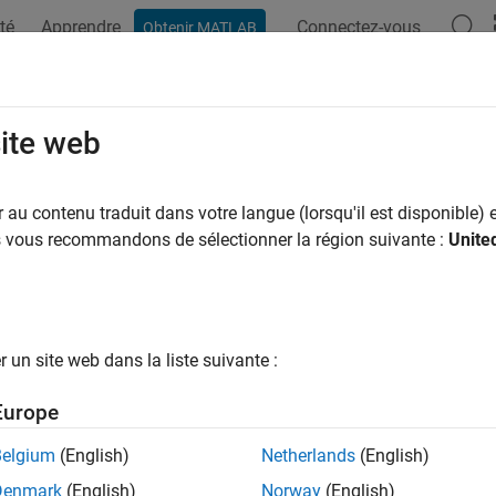
té
Apprendre
Connectez-vous
Obtenir MATLAB
ation
Examples
Functions
Blocks
Apps
Videos
ude Block Description
site web
 block description in generated code
au contenu traduit dans votre langue (lorsqu'il est disponible) e
us vous recommandons de sélectionner la région suivante :
Unite
Configuration Pane:
PLC Code Generation / Comments
ription
un site web dans la liste suivante :
clude block description
parameter specifies that block descript
Europe
ings
Belgium
(English)
Netherlands
(English)
Denmark
(English)
Norway
(English)
ult) | off