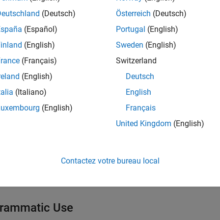
Deutschland
(Deutsch)
Österreich
(Deutsch)
comments in the generated files based on the contents of the b
España
(Español)
Portugal
(English)
inland
(English)
Sweden
(English)
lock descriptions from the generated files.
rance
(Français)
Switzerland
reland
(English)
Deutsch
mmended Settings
talia
(Italiano)
English
cation
Setting
Luxembourg
(English)
Français
United Kingdom
(English)
gging
No impac
ability
On
Contactez votre bureau local
iency
No impac
y precaution
On
rammatic Use