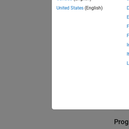
On
United States
(English)
Places 
F
Off
Omits b
F
I
Reco
I
Appli
Debu
Trace
Effic
Safet
Prog