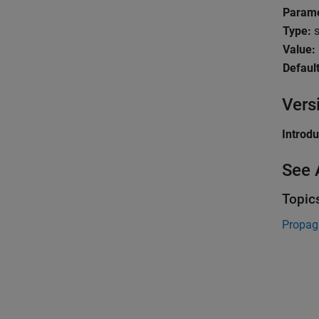
Parame
Type:
s
Value:
Default
Vers
Introd
See 
Topic
Propag