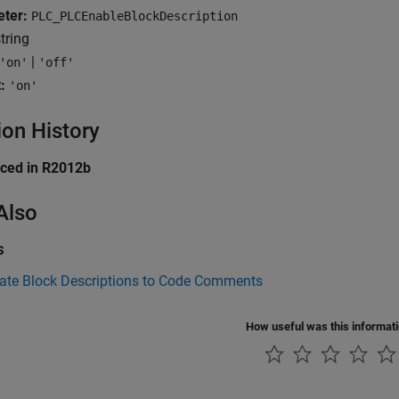
ter:
PLC_PLCEnableBlockDescription
tring
|
'on'
'off'
:
'on'
ion History
uced in R2012b
Also
s
ate Block Descriptions to Code Comments
How useful was this informat