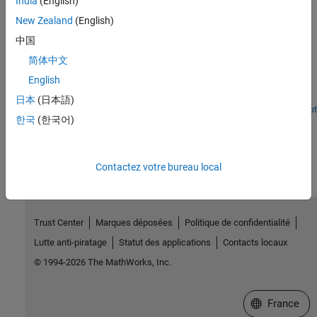
India
(English)
hierarchy.
(Since R2025a)
New Zealand
(English)
Featured Examples
中国
简体中文
Generate Structured Text Code for Model Reference
Hierarchy
English
Generate code for models referenced with Model blocks.
日本
(日本語)
Since R2025a
Open Live Script
한국
(한국어)
How useful was this information?
Contactez votre bureau local
Trust Center
Marques déposées
Politique de confidentialité
Lutte anti-piratage
Statut des applications
Contacts locaux
© 1994-2026 The MathWorks, Inc.
Sélectionner 
France