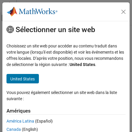
Passer au contenu
Centre d’aide MATLAB
Activer/désactiver l'affichage du menu d
Sélectionner un site web
Contenu principal
Accueil de la documentation
Referenced Models
Code Generation
Choisissez un site web pour accéder au contenu traduit dans
Generate code for referenced models
votre langue (lorsqu'il est disponible) et voir les événements et les
Simulink PLC Coder
You can generate IEC 61131-3 Structured Text code for a model
offres locales. D’après votre position, nous vous recommandons
Code Generation
reference hierarchy to achieve:
de sélectionner la région suivante :
United States
.
Catégorie
Incremental code generation — Generate code only if the
PLC Code Generation Basics
United States
model has changes since the code was previously generated
Code Appearance
Code Interface Configuration and
Vous pouvez également sélectionner un site web dans la liste
Modular development — Develop and maintain referenced
Integration
suivante :
model independently from the models that use it
Custom Code Generation
Amériques
Distributed Model Code Generation
Code reuse — Generate reusable code from a referenced
Referenced Models
model
América Latina
(Español)
Canada
(English)