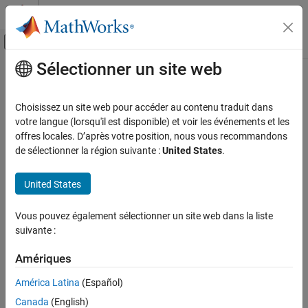
Passer au contenu
Centre d’aide MATLAB
Activer/désactiver l'affichage du menu d
Sélectionner un site web
Contenu principal
Accueil de la documentation
Code Generation
Choisissez un site web pour accéder au contenu traduit dans
votre langue (lorsqu'il est disponible) et voir les événements et les
offres locales. D’après votre position, nous vous recommandons
How useful was this information?
de sélectionner la région suivante :
United States
.
United States
Vous pouvez également sélectionner un site web dans la liste
suivante :
Amériques
América Latina
(Español)
Canada
(English)