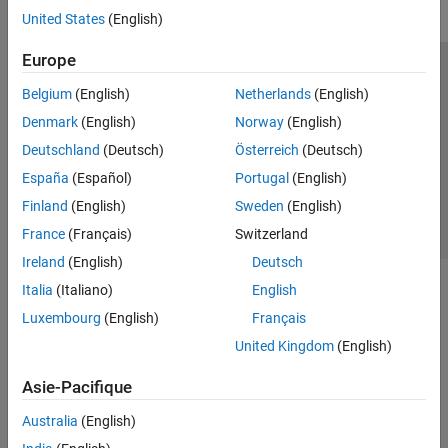
United States
(English)
Europe
Trust Center
Marques déposées
Politique de confidentialité
Belgium
(English)
Netherlands
(English)
Lutte anti-piratage
Statut des applications
Contacts locaux
Denmark
(English)
Norway
(English)
© 1994-2026 The MathWorks, Inc.
Deutschland
(Deutsch)
Österreich
(Deutsch)
España
(Español)
Portugal
(English)
Sélectionner 
France
Finland
(English)
Sweden
(English)
France
(Français)
Switzerland
Ireland
(English)
Deutsch
Italia
(Italiano)
English
Luxembourg
(English)
Français
United Kingdom
(English)
Asie-Pacifique
Australia
(English)