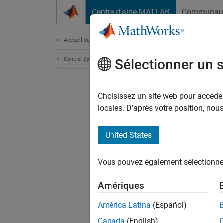
Passer au contenu
Centre d’aide MATLAB
Communau
Document
Accueil de la documentation
Control Systems
Sélectionner un 
Choisissez un site web pour accéder 
locales. D’après votre position, no
United States
Vous pouvez également sélectionner 
Amériques
América Latina
(Español)
Canada
(English)