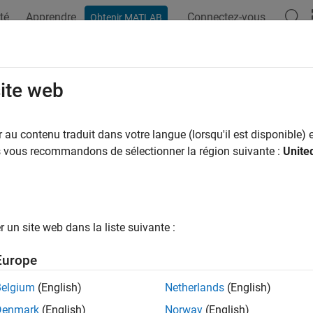
té
Apprendre
Connectez-vous
Obtenir MATLAB
ation
Examples
Functions
Apps
Videos
Answers
site web
au contenu traduit dans votre langue (lorsqu'il est disponible) e
How useful was this informat
us vous recommandons de sélectionner la région suivante :
Unite
un site web dans la liste suivante :
Europe
Belgium
(English)
Netherlands
(English)
Denmark
(English)
Norway
(English)