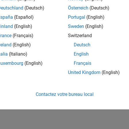
Deutschland
(Deutsch)
Österreich
(Deutsch)
España
(Español)
Portugal
(English)
inland
(English)
Sweden
(English)
rance
(Français)
Switzerland
reland
(English)
Deutsch
talia
(Italiano)
English
Luxembourg
(English)
Français
United Kingdom
(English)
Contactez votre bureau local