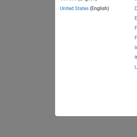
United States
(English)
F
F
I
I