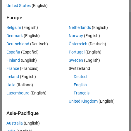
United States
(English)
Europe
Trust Center
Marques déposées
Politique de confidentialité
Belgium
(English)
Netherlands
(English)
Lutte anti-piratage
Statut des applications
Contacts locaux
Denmark
(English)
Norway
(English)
© 1994-2026 The MathWorks, Inc.
Deutschland
(Deutsch)
Österreich
(Deutsch)
España
(Español)
Portugal
(English)
Sélectionner 
France
Finland
(English)
Sweden
(English)
France
(Français)
Switzerland
Ireland
(English)
Deutsch
Italia
(Italiano)
English
Luxembourg
(English)
Français
United Kingdom
(English)
Asie-Pacifique
Australia
(English)