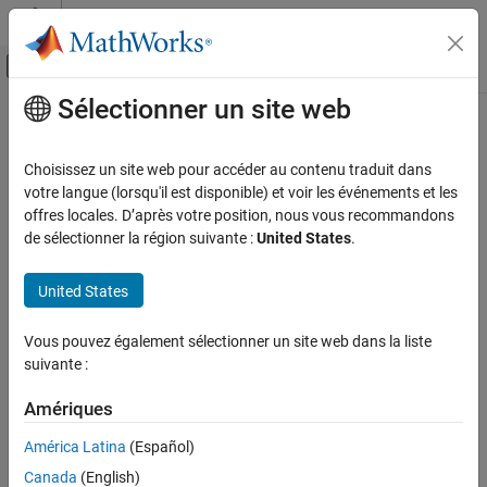
Passer au contenu
Centre d’aide MATLAB
Activer/désactiver l'affichage du menu d
Sélectionner un site web
Contenu principal
Accueil de la documentation
Control Systems
Choisissez un site web pour accéder au contenu traduit dans
votre langue (lorsqu'il est disponible) et voir les événements et les
offres locales. D’après votre position, nous vous recommandons
How useful was this information?
de sélectionner la région suivante :
United States
.
United States
Vous pouvez également sélectionner un site web dans la liste
suivante :
Amériques
América Latina
(Español)
Canada
(English)