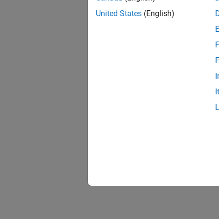
United States
(English)
F
F
I
I