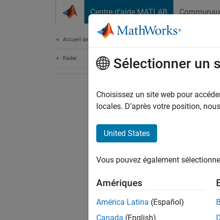
Passer au contenu
Centre d’aide MATLAB
Communau
Document
Accueil de la documentation
Radar
Sélectionner un 
Choisissez un site web pour accéder 
locales. D’après votre position, no
United States
Vous pouvez également sélectionner 
Amériques
América Latina
(Español)
Canada
(English)