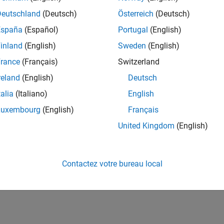
Deutschland
(Deutsch)
Österreich
(Deutsch)
España
(Español)
Portugal
(English)
inland
(English)
Sweden
(English)
rance
(Français)
Switzerland
reland
(English)
Deutsch
talia
(Italiano)
English
Luxembourg
(English)
Français
United Kingdom
(English)
Contactez votre bureau local