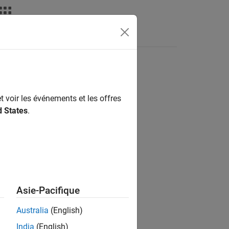
Answers
t voir les événements et les offres
ion?
d States
.
Asie-Pacifique
Australia
(English)
India
(English)