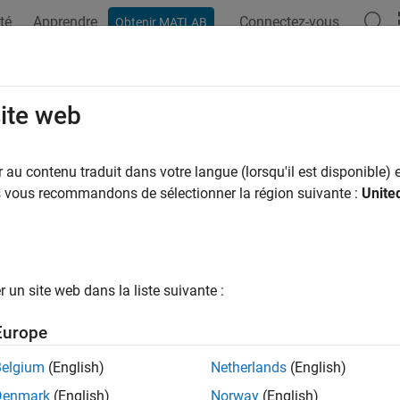
té
Apprendre
Connectez-vous
Obtenir MATLAB
ation
Examples
Functions
Blocks
Apps
Videos
site web
au contenu traduit dans votre langue (lorsqu'il est disponible) e
How useful was this informat
us vous recommandons de sélectionner la région suivante :
Unite
un site web dans la liste suivante :
Europe
Belgium
(English)
Netherlands
(English)
Denmark
(English)
Norway
(English)