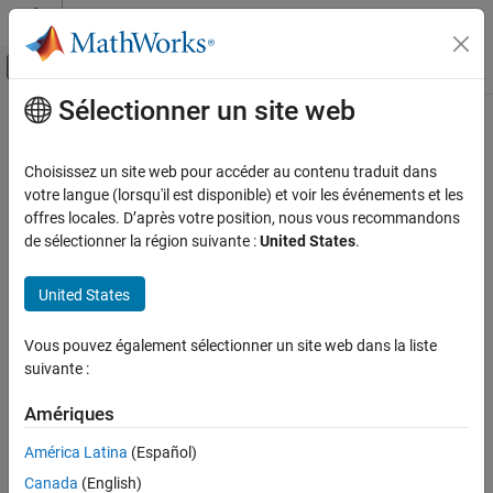
Passer au contenu
Centre d’aide MATLAB
Activer/désactiver l'affichage du menu d
Sélectionner un site web
Contenu principal
Accueil de la documentation
Radar
Choisissez un site web pour accéder au contenu traduit dans
votre langue (lorsqu'il est disponible) et voir les événements et les
offres locales. D’après votre position, nous vous recommandons
How useful was this information?
de sélectionner la région suivante :
United States
.
United States
Vous pouvez également sélectionner un site web dans la liste
suivante :
Amériques
América Latina
(Español)
Canada
(English)