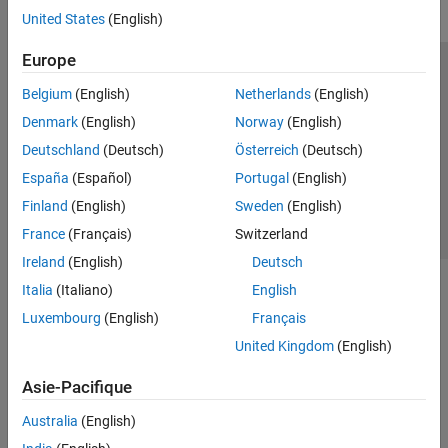
United States
(English)
Europe
Trust Center
Marques déposées
Politique de confidentialité
Belgium
(English)
Netherlands
(English)
Lutte anti-piratage
Statut des applications
Contacts locaux
Denmark
(English)
Norway
(English)
© 1994-2026 The MathWorks, Inc.
Deutschland
(Deutsch)
Österreich
(Deutsch)
España
(Español)
Portugal
(English)
Sélectionner 
France
Finland
(English)
Sweden
(English)
France
(Français)
Switzerland
Ireland
(English)
Deutsch
Italia
(Italiano)
English
Luxembourg
(English)
Français
United Kingdom
(English)
Asie-Pacifique
Australia
(English)