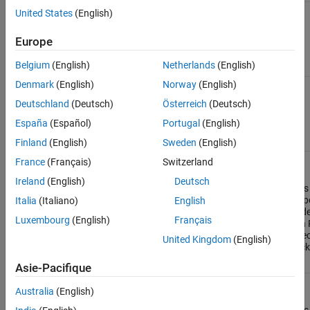
AWR6843ISK
✔
✔
✔
United States
(English)
REV D and
Europe
later
Belgium
(English)
Netherlands
(English)
Denmark
(English)
Norway
(English)
IWR6843ISK
✔
✔
✔
Deutschland
(Deutsch)
Österreich
(Deutsch)
REV D and
España
(Español)
Portugal
(English)
later
Finland
(English)
Sweden
(English)
AWR6843AOPEVM
✔
✔
✔
France
(Français)
Switzerland
Ireland
(English)
Deutsch
REV G and
Does
later
supp
Italia
(Italiano)
English
mode
Luxembourg
(English)
Français
with
Detec
United Kingdom
(English)
block
Asie-Pacifique
IWR6843AOPEVM
✔
✔
✔
Australia
(English)
REV G and
Does