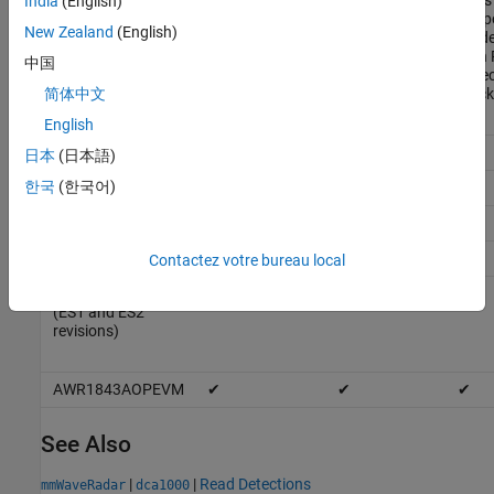
India
(English)
later
supp
New Zealand
(English)
mode
with
中国
Detec
block
简体中文
English
AWR1642BOOST
✔
✔
✔
日本
(日本語)
한국
(한국어)
IWR1642BOOST
✔
✔
✔
AWR1843BOOST
✔
✔
✔
IWR1843BOOST
✔
✔
✔
Contactez votre bureau local
IWRL6432BOOST
✔
(ES1 and ES2
revisions)
AWR1843AOPEVM
✔
✔
✔
See Also
|
|
Read Detections
mmWaveRadar
dca1000