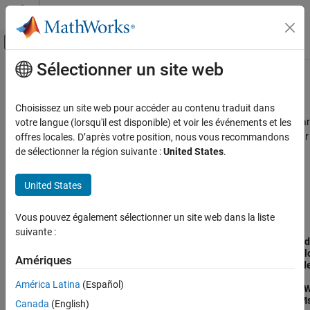
Passer au contenu
Centre d’aide MATLAB
Activer/désactiver l'affichage du menu d
Sélectionner un site web
Contenu principal
Accueil de la documentation
Supported Boards
Radar
Choisissez un site web pour accéder au contenu traduit dans
For reading object detections or raw ADC data (IQ data), the
Radar
votre langue (lorsqu'il est disponible) et voir les événements et les
Radar Toolbox
®
Toolbox Support Package for Texas Instruments
mmWave Radar
offres locales. D’après votre position, nous vous recommandons
Radar Toolbox Supported Hardware
Sensors
supports connection to these Texas Instruments
de sélectionner la région suivante :
United States
.
TI mmWave Radar Sensors
mmWave radar sensor Evaluation Modules (EVMs).
Installation, Setup, and Supported Boards
United States
Supported Board Names and Capabilities with the Support
Supported Boards
Package
Vous pouvez également sélectionner un site web dans la liste
ON THIS PAGE
suivante :
Read Object
Read Raw
Build
See Also
Detections
ADC Data (IQ
Depl
Amériques
Using
Data) by
Mode
mmWaveRadar
Connecting
TI
América Latina
(Español)
TI mmWave Radar
System
to
mmW
Sensor EVM
object™
DCA1000EVM
EVM
Canada
(English)