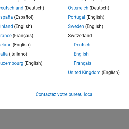
Deutschland
(Deutsch)
Österreich
(Deutsch)
España
(Español)
Portugal
(English)
inland
(English)
Sweden
(English)
rance
(Français)
Switzerland
reland
(English)
Deutsch
talia
(Italiano)
English
Luxembourg
(English)
Français
United Kingdom
(English)
Contactez votre bureau local