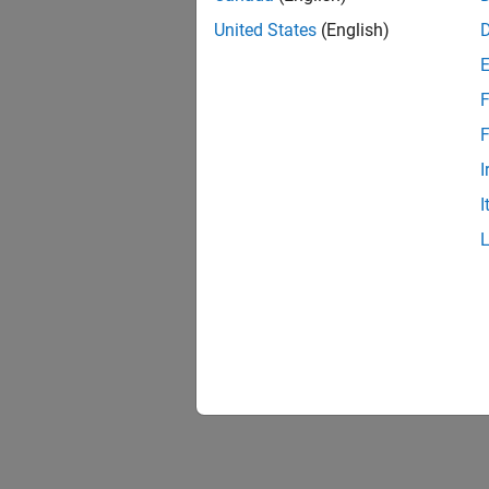
United States
(English)
F
F
I
I