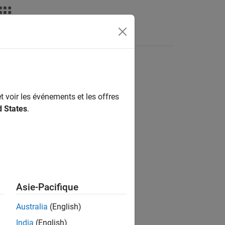
Answers
t voir les événements et les offres
ion?
d States
.
Asie-Pacifique
Australia
(English)
India
(English)