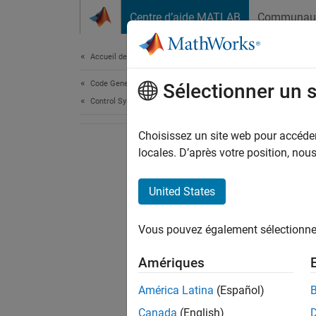
Passer au contenu
Centre d’aide MATLAB
Communau
Document
Accueil de la documentation
Code Generation
Sélectionner un 
Control Systems
Choisissez un site web pour accéder 
locales. D’après votre position, no
United States
Vous pouvez également sélectionner 
Amériques
América Latina
(Español)
Canada
(English)