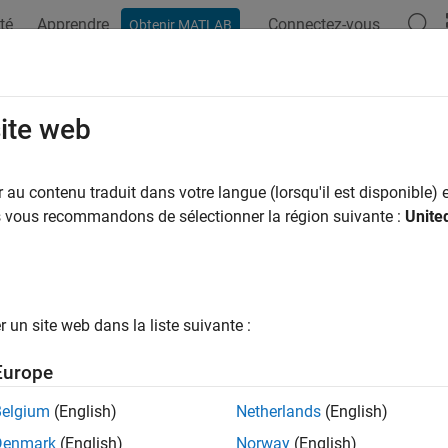
té
Apprendre
Connectez-vous
Obtenir MATLAB
ation
Examples
Functions
Blocks
Apps
Videos
site web
au contenu traduit dans votre langue (lorsqu'il est disponible) e
How useful was this informat
us vous recommandons de sélectionner la région suivante :
Unite
un site web dans la liste suivante :
Europe
Belgium
(English)
Netherlands
(English)
Denmark
(English)
Norway
(English)