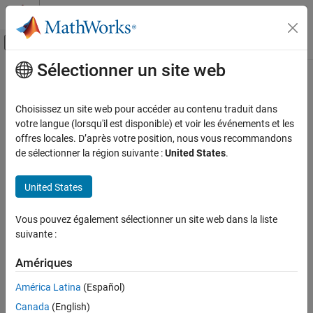
Passer au contenu
Centre d’aide MATLAB
Activer/désactiver l'affichage du menu d
Sélectionner un site web
Contenu principal
Accueil de la documentation
Code Generation
Choisissez un site web pour accéder au contenu traduit dans
Control Systems
votre langue (lorsqu'il est disponible) et voir les événements et les
How useful was this information?
offres locales. D’après votre position, nous vous recommandons
de sélectionner la région suivante :
United States
.
United States
Vous pouvez également sélectionner un site web dans la liste
suivante :
Amériques
América Latina
(Español)
Canada
(English)