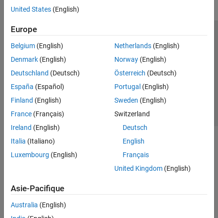
United States
(English)
Europe
Trust Center
Marques déposées
Politique de confidentialité
Belgium
(English)
Netherlands
(English)
Lutte anti-piratage
Statut des applications
Contacts locaux
Denmark
(English)
Norway
(English)
© 1994-2026 The MathWorks, Inc.
Deutschland
(Deutsch)
Österreich
(Deutsch)
España
(Español)
Portugal
(English)
Sélectionner 
France
Finland
(English)
Sweden
(English)
France
(Français)
Switzerland
Ireland
(English)
Deutsch
Italia
(Italiano)
English
Luxembourg
(English)
Français
United Kingdom
(English)
Asie-Pacifique
Australia
(English)