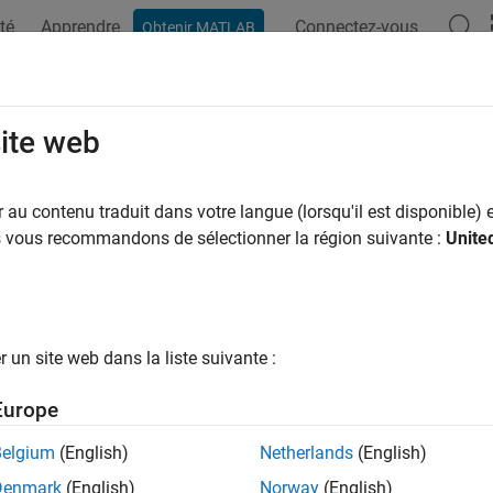
té
Apprendre
Connectez-vous
Obtenir MATLAB
ation
Examples
Functions
Blocks
Apps
Videos
site web
au contenu traduit dans votre langue (lorsqu'il est disponible) e
How useful was this informat
us vous recommandons de sélectionner la région suivante :
Unite
un site web dans la liste suivante :
Europe
Belgium
(English)
Netherlands
(English)
Denmark
(English)
Norway
(English)