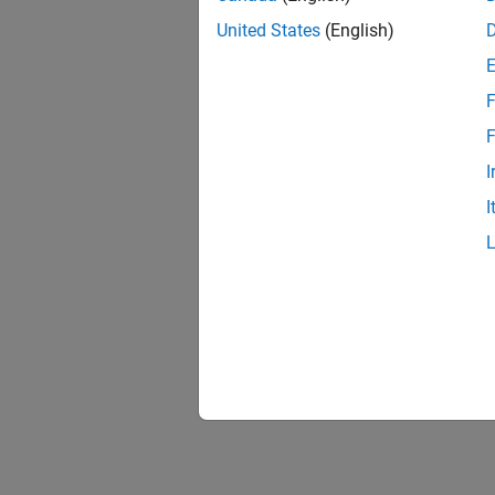
United States
(English)
F
F
I
I