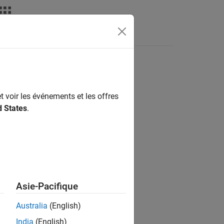
Answers
t voir les événements et les offres
ion?
d States
.
Asie-Pacifique
Australia
(English)
India
(English)