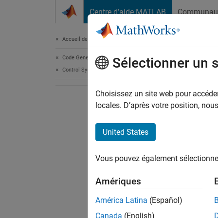
Passer au contenu
Centre d’aide MATLAB
Communau
Document
Accueil de la documentation
Code Generation
Sélectionner un 
Control Systems
Choisissez un site web pour accéder 
locales. D’après votre position, no
United States
Vous pouvez également sélectionner 
Amériques
América Latina
(Español)
Canada
(English)