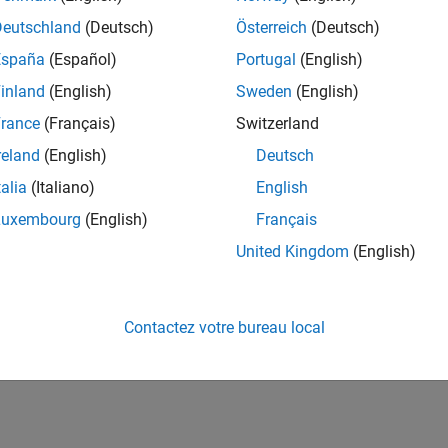
Deutschland
(Deutsch)
Österreich
(Deutsch)
España
(Español)
Portugal
(English)
inland
(English)
Sweden
(English)
rance
(Français)
Switzerland
reland
(English)
Deutsch
talia
(Italiano)
English
Luxembourg
(English)
Français
United Kingdom
(English)
Contactez votre bureau local