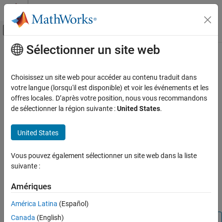
Passer au contenu
Centre d’aide MATLAB
Activer/désactiver l'affichage du menu d
Sélectionner un site web
Contenu principal
Accueil de la documentation
Serial Write
Code Generation
Choisissez un site web pour accéder au contenu traduit dans
Control Systems
Write data to the serial device
votre langue (lorsqu'il est disponible) et voir les événements et les
offres locales. D’après votre position, nous vous recommandons
Raspberry Pi Blockset
expand all in page
de sélectionner la région suivante :
United States
.
Peripherals
Libraries:
Communication
United States
Raspberry Pi Blockset / Communication
Serial Interface
Vous pouvez également sélectionner un site web dans la liste
Serial Write
Description
suivante :
ON THIS PAGE
®
Write data to a serial device connected to the Raspberry Pi
Description
Amériques
hardware.
Ports
América Latina
(Español)
Parameters
Canada
(English)
Note
Extended Capabilities