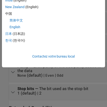
India
(English)
|
|
|
B+
Pi Zero W
Pi 4 Model B
Pi 5 Model
New Zealand
(English)
中国
Port
—
The port at which you want to connect to
简体中文
the serial device
/dev/ttyAMA0 (default)
English
日本
(日本語)
Baudrate (in bits/s)
—
Bits per second
한국
(한국어)
9600 (default) | 50 | 75 | 110 | 134 | 150 | 200 |
300 | 600 | 1200 | 1800 | 2400 | 4800 | 9600 |
19200 | 38400 | 57600 | 115200 | 230400
Contactez votre bureau local
Parity
—
Even parity or the odd parity added to
the data
(default) |
|
None
Even
Odd
Stop bits
—
The bit used as the stop bit
1 (default) | 2