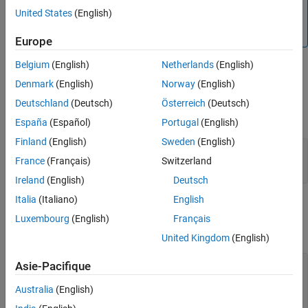
United States
(English)
Version History
To generate code C/C++ code for this block, you must have
®
an Embedded Coder
license.
See Also
Europe
Belgium
(English)
Netherlands
(English)
Ports
Denmark
(English)
Norway
(English)
Input
Deutschland
(Deutsch)
Österreich
(Deutsch)
expand all
España
(Español)
Portugal
(English)
Finland
(English)
Sweden
(English)
Port_1
—
The input port to accept data
France
(Français)
Switzerland
[Nx1] or [1xN] array
Ireland
(English)
Deutsch
Italia
(Italiano)
English
Parameters
Luxembourg
(English)
Français
expand all
United Kingdom
(English)
Board
—
The specific board used for serial
Asie-Pacifique
communication
Australia
(English)
(default) |
|
Pi 3 Model B
Model B Rev1
Model
|
|
|
B Rev2
Model B+
Pi 2 Model B
Pi 3 Model