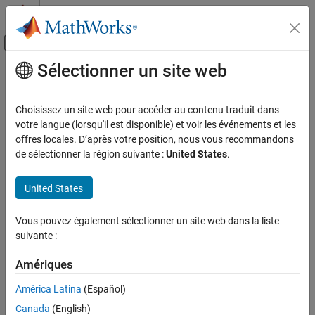
Passer au contenu
Centre d’aide MATLAB
Activer/désactiver l'affichage du menu d
Sélectionner un site web
Contenu principal
Accueil de la documentation
Code Generation
Choisissez un site web pour accéder au contenu traduit dans
Control Systems
votre langue (lorsqu'il est disponible) et voir les événements et les
offres locales. D’après votre position, nous vous recommandons
How useful was this information?
de sélectionner la région suivante :
United States
.
United States
Vous pouvez également sélectionner un site web dans la liste
suivante :
Amériques
América Latina
(Español)
Canada
(English)