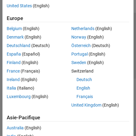
United States
(English)
Europe
Trust Center
Marques déposées
Politique de confidentialité
Belgium
(English)
Netherlands
(English)
Lutte anti-piratage
Statut des applications
Contacts locaux
Denmark
(English)
Norway
(English)
© 1994-2026 The MathWorks, Inc.
Deutschland
(Deutsch)
Österreich
(Deutsch)
España
(Español)
Portugal
(English)
Sélectionner 
France
Finland
(English)
Sweden
(English)
France
(Français)
Switzerland
Ireland
(English)
Deutsch
Italia
(Italiano)
English
Luxembourg
(English)
Français
United Kingdom
(English)
Asie-Pacifique
Australia
(English)