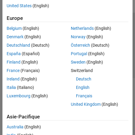
United States
(English)
Europe
Trust Center
Marques déposées
Politique de confidentialité
Belgium
(English)
Netherlands
(English)
Lutte anti-piratage
Statut des applications
Contacts locaux
Denmark
(English)
Norway
(English)
© 1994-2026 The MathWorks, Inc.
Deutschland
(Deutsch)
Österreich
(Deutsch)
España
(Español)
Portugal
(English)
Sélectionner 
France
Finland
(English)
Sweden
(English)
France
(Français)
Switzerland
Ireland
(English)
Deutsch
Italia
(Italiano)
English
Luxembourg
(English)
Français
United Kingdom
(English)
Asie-Pacifique
Australia
(English)