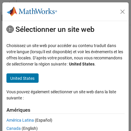
Passer au contenu
Centre d’aide MATLAB
Activer/désactiver l'affichage du menu d
Sélectionner un site web
Contenu principal
Accueil de la documentation
Code Generation
Choisissez un site web pour accéder au contenu traduit dans
Control Systems
votre langue (lorsqu'il est disponible) et voir les événements et les
offres locales. D’après votre position, nous vous recommandons
How useful was this information?
de sélectionner la région suivante :
United States
.
United States
Vous pouvez également sélectionner un site web dans la liste
suivante :
Amériques
América Latina
(Español)
Canada
(English)