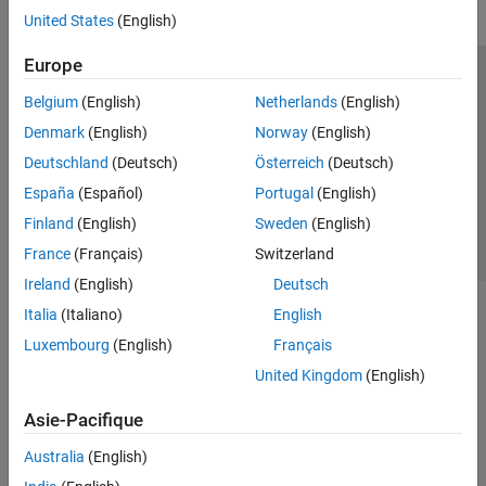
United States
(English)
Europe
Trust Center
Marques déposées
Politique de confidentialité
Belgium
(English)
Netherlands
(English)
Lutte anti-piratage
Statut des applications
Contacts locaux
Denmark
(English)
Norway
(English)
© 1994-2026 The MathWorks, Inc.
Deutschland
(Deutsch)
Österreich
(Deutsch)
España
(Español)
Portugal
(English)
Sélectionner 
France
Finland
(English)
Sweden
(English)
France
(Français)
Switzerland
Ireland
(English)
Deutsch
Italia
(Italiano)
English
Luxembourg
(English)
Français
United Kingdom
(English)
Asie-Pacifique
Australia
(English)