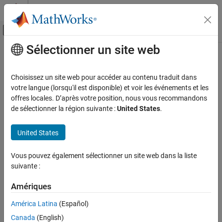
Passer au contenu
Centre d’aide MATLAB
Activer/désactiver l'affichage du menu d
Sélectionner un site web
Contenu principal
Accueil de la documentation
Code Generation
Choisissez un site web pour accéder au contenu traduit dans
Control Systems
votre langue (lorsqu'il est disponible) et voir les événements et les
offres locales. D’après votre position, nous vous recommandons
How useful was this information?
de sélectionner la région suivante :
United States
.
United States
Vous pouvez également sélectionner un site web dans la liste
suivante :
Amériques
América Latina
(Español)
Canada
(English)