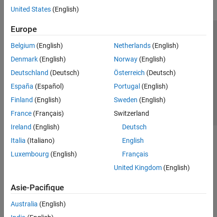
United States
(English)
Europe
Trust Center
Marques déposées
Politique de confidentialité
Belgium
(English)
Netherlands
(English)
Lutte anti-piratage
Statut des applications
Contacts locaux
Denmark
(English)
Norway
(English)
© 1994-2026 The MathWorks, Inc.
Deutschland
(Deutsch)
Österreich
(Deutsch)
España
(Español)
Portugal
(English)
Sélectionner 
France
Finland
(English)
Sweden
(English)
France
(Français)
Switzerland
Ireland
(English)
Deutsch
Italia
(Italiano)
English
Luxembourg
(English)
Français
United Kingdom
(English)
Asie-Pacifique
Australia
(English)