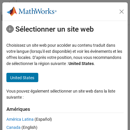
Passer au contenu
Centre d’aide MATLAB
Activer/désactiver l'affichage du menu d
Sélectionner un site web
Contenu principal
Accueil de la documentation
Code Generation
Choisissez un site web pour accéder au contenu traduit dans
Control Systems
votre langue (lorsqu'il est disponible) et voir les événements et les
offres locales. D’après votre position, nous vous recommandons
How useful was this information?
de sélectionner la région suivante :
United States
.
United States
Vous pouvez également sélectionner un site web dans la liste
suivante :
Amériques
América Latina
(Español)
Canada
(English)