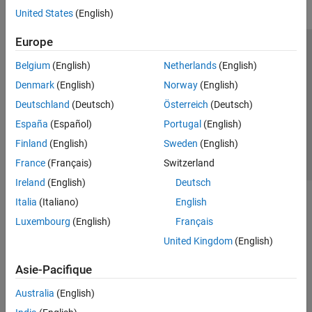
United States
(English)
Europe
Trust Center
Marques déposées
Politique de confidentialité
Belgium
(English)
Netherlands
(English)
Lutte anti-piratage
Statut des applications
Contacts locaux
Denmark
(English)
Norway
(English)
© 1994-2026 The MathWorks, Inc.
Deutschland
(Deutsch)
Österreich
(Deutsch)
España
(Español)
Portugal
(English)
Sélectionner 
France
Finland
(English)
Sweden
(English)
France
(Français)
Switzerland
Ireland
(English)
Deutsch
Italia
(Italiano)
English
Luxembourg
(English)
Français
United Kingdom
(English)
Asie-Pacifique
Australia
(English)