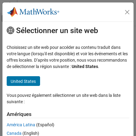
Passer au contenu
Centre d’aide MATLAB
Activer/désactiver l'affichage du menu d
Sélectionner un site web
Contenu principal
Accueil de la documentation
Code Generation
Choisissez un site web pour accéder au contenu traduit dans
Control Systems
votre langue (lorsqu'il est disponible) et voir les événements et les
offres locales. D’après votre position, nous vous recommandons
How useful was this information?
de sélectionner la région suivante :
United States
.
United States
Vous pouvez également sélectionner un site web dans la liste
suivante :
Amériques
América Latina
(Español)
Canada
(English)