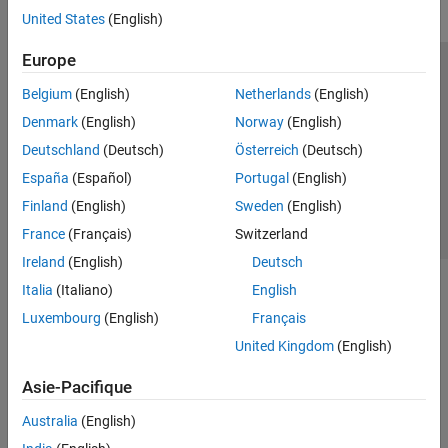
United States
(English)
Europe
Trust Center
Marques déposées
Politique de confidentialité
Belgium
(English)
Netherlands
(English)
Lutte anti-piratage
Statut des applications
Contacts locaux
Denmark
(English)
Norway
(English)
© 1994-2026 The MathWorks, Inc.
Deutschland
(Deutsch)
Österreich
(Deutsch)
España
(Español)
Portugal
(English)
Sélectionner 
France
Finland
(English)
Sweden
(English)
France
(Français)
Switzerland
Ireland
(English)
Deutsch
Italia
(Italiano)
English
Luxembourg
(English)
Français
United Kingdom
(English)
Asie-Pacifique
Australia
(English)