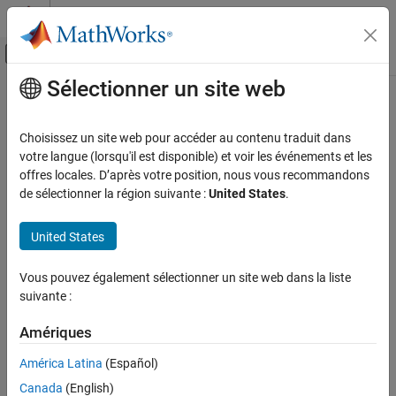
Passer au contenu
Centre d’aide MATLAB
Activer/désactiver l'affichage du menu d
Sélectionner un site web
Contenu principal
Accueil de la documentation
Code Generation
Choisissez un site web pour accéder au contenu traduit dans
Control Systems
votre langue (lorsqu'il est disponible) et voir les événements et les
offres locales. D’après votre position, nous vous recommandons
How useful was this information?
de sélectionner la région suivante :
United States
.
United States
Vous pouvez également sélectionner un site web dans la liste
suivante :
Amériques
América Latina
(Español)
Canada
(English)