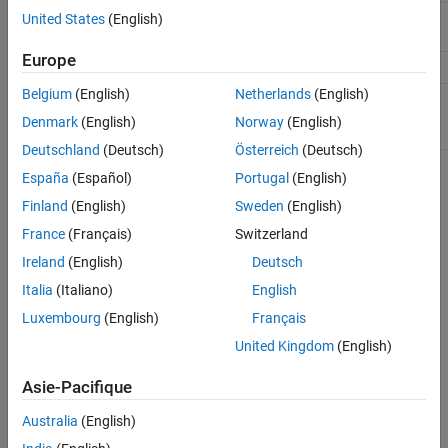
Specify a destination in
United States
(English)
getFile
®
MATLAB
Drive™
.
Europe
Not supported.
putFile
Belgium
(English)
Netherlands
(English)
You can delete files only from
deleteFile
default working directory
Denmark
(English)
Norway
(English)
.
/home/matlabrpi
Deutschland
(Deutsch)
Österreich
(Deutsch)
España
(Español)
Portugal
(English)
Security best practices related to the Raspberry Pi include:
Finland
(English)
Sweden
(English)
Change the default user name and password on your
France
(Français)
Switzerland
Raspberry Pi.
Ireland
(English)
Deutsch
Connect only to trusted networks.
Italia
(Italiano)
English
Luxembourg
(English)
Français
If you require a wireless connection, connect your Raspberry
United Kingdom
(English)
Pi only to wireless networks with strong encryption.
Asie-Pacifique
Turn off port forwarding on your router. Consult the
manufacturer documentation for instructions.
Australia
(English)