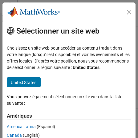
Passer au contenu
Centre d’aide MATLAB
Activer/désactiver l'affichage du menu d
Sélectionner un site web
Contenu principal
Accueil de la documentation
Security Considerations for
Raspberry Pi
in
Simulink
Online
Code Generation
Choisissez un site web pour accéder au contenu traduit dans
Control Systems
votre langue (lorsqu'il est disponible) et voir les événements et les
offres locales. D’après votre position, nous vous recommandons
®
You can enable communication between the Raspberry Pi
Raspberry Pi Blockset
de sélectionner la région suivante :
United States
.
®
hardware board and
Simulink
Online™
over the Internet using
®
®
your MathWorks
Account credentials. The following Linux
Security Considerations for Raspberry Pi in
Simulink Online
United States
based functions and capabilities of the
Raspberry Pi Blockset
are
intentionally limited in
Simulink Online
.
ON THIS PAGE
Vous pouvez également sélectionner un site web dans la liste
See Also
suivante :
Functions
Simulink Online Support
You can use only the
system
ls
Amériques
command. You cannot use
the
access.
sudo
América Latina
(Español)
Not supported.
openShell
Canada
(English)