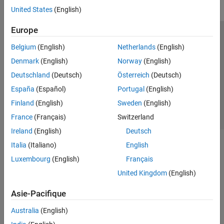
United States
(English)
Europe
Trust Center
Marques déposées
Politique de confidentialité
Belgium
(English)
Netherlands
(English)
Lutte anti-piratage
Statut des applications
Contacts locaux
Denmark
(English)
Norway
(English)
© 1994-2026 The MathWorks, Inc.
Deutschland
(Deutsch)
Österreich
(Deutsch)
España
(Español)
Portugal
(English)
Sélectionner 
France
Finland
(English)
Sweden
(English)
France
(Français)
Switzerland
Ireland
(English)
Deutsch
Italia
(Italiano)
English
Luxembourg
(English)
Français
United Kingdom
(English)
Asie-Pacifique
Australia
(English)