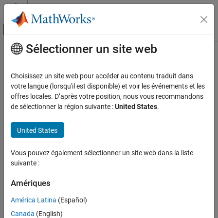
Passer au contenu
Centre d’aide MATLAB
Activer/désactiver l'affichage du menu d
Sélectionner un site web
Contenu principal
Accueil de la documentation
RF and Mixed Signal
Choisissez un site web pour accéder au contenu traduit dans
votre langue (lorsqu'il est disponible) et voir les événements et les
How useful was this information?
offres locales. D’après votre position, nous vous recommandons
de sélectionner la région suivante :
United States
.
United States
Vous pouvez également sélectionner un site web dans la liste
suivante :
Amériques
América Latina
(Español)
Canada
(English)