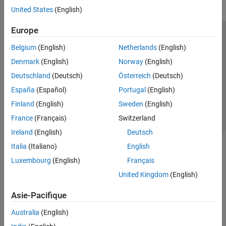
United States
(English)
Europe
Trust Center
Marques déposées
Politique de confidentialité
Belgium
(English)
Netherlands
(English)
Lutte anti-piratage
Statut des applications
Contacts locaux
Denmark
(English)
Norway
(English)
© 1994-2026 The MathWorks, Inc.
Deutschland
(Deutsch)
Österreich
(Deutsch)
España
(Español)
Portugal
(English)
Sélectionner 
France
Finland
(English)
Sweden
(English)
France
(Français)
Switzerland
Ireland
(English)
Deutsch
Italia
(Italiano)
English
Luxembourg
(English)
Français
United Kingdom
(English)
Asie-Pacifique
Australia
(English)