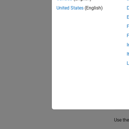
United States
(English)
F
List th
F
I
s = 
I
s = 
     
    C
     
     
     
Use the