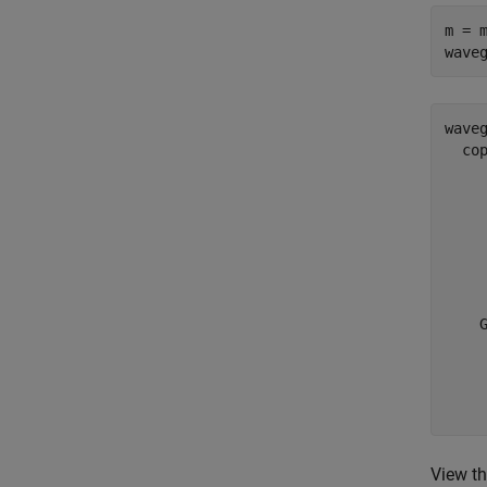
m = 
wave
waveg
  cop
     
     
     
     
     
     
    G
     
     
     
View t