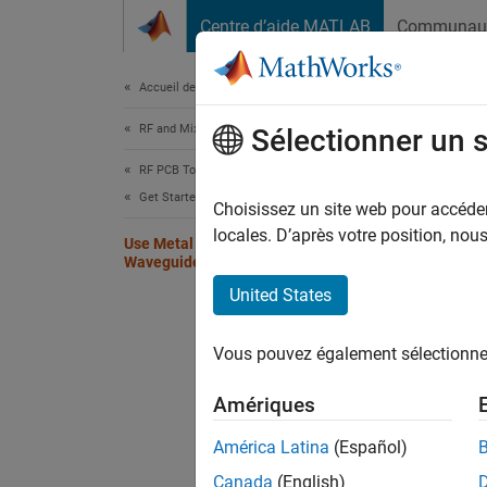
Passer au contenu
Centre d’aide MATLAB
Communau
Document
Accueil de la documentation
RF and Mixed Signal
Use
Sélectionner un 
RF PCB Toolbox
Get Started with RF PCB Toolbox
Choisissez un site web pour accéder 
locales. D’après votre position, no
Use Metal Catalog to Design Coplanar
Open th
Waveguide
United States
mc = 
open
Vous pouvez également sélectionner 
Amériques
América Latina
(Español)
Canada
(English)