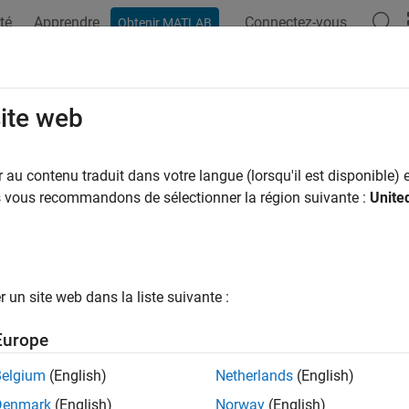
té
Apprendre
Connectez-vous
Obtenir MATLAB
ation
Examples
Functions
Apps
Videos
Answers
 Metal Catalog to Design Coplanar 
site web
au contenu traduit dans votre langue (lorsqu'il est disponible) e
us vous recommandons de sélectionner la région suivante :
Unite
e metal catalog.
MetalCatalog;

(mc)
un site web dans la liste suivante :
Europe
Belgium
(English)
Netherlands
(English)
Denmark
(English)
Norway
(English)