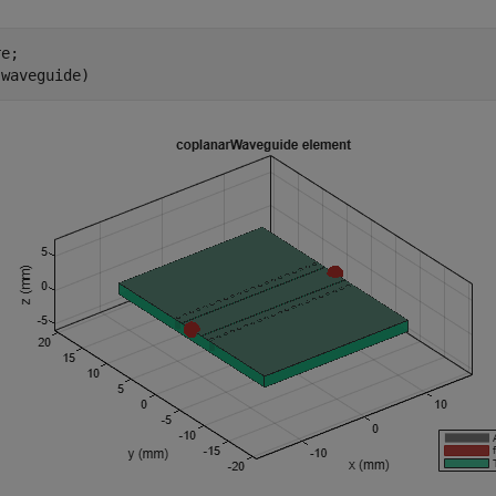
e;

(waveguide)