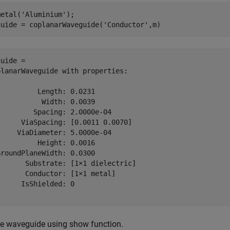
metal(
'Aluminium'
);

guide = coplanarWaveguide(
'Conductor'
,m)
uide = 

lanarWaveguide with properties:

         Length: 0.0231

          Width: 0.0039

        Spacing: 2.0000e-04

     ViaSpacing: [0.0011 0.0070]

    ViaDiameter: 5.0000e-04

         Height: 0.0016

roundPlaneWidth: 0.0300

      Substrate: [1×1 dielectric]

      Conductor: [1×1 metal]

     IsShielded: 0

he waveguide using show function.