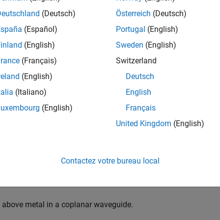
Deutschland
(Deutsch)
Österreich
(Deutsch)
España
(Español)
Portugal
(English)
inland
(English)
Sweden
(English)
e properties of the metal material
.
Aluminium
rance
(Français)
Switzerland
reland
(English)
Deutsch
find(mc,
'Aluminium'
)
talia
(Italiano)
English
Luxembourg
(English)
Français
struct with fields:
United Kingdom
(English)
       Name: 'Aluminium'

onductivity: 37700000

  Thickness: 30

      Units: 'mil'

Contactez votre bureau local
   Comments: ''

 above metal in a coplanar waveguide.