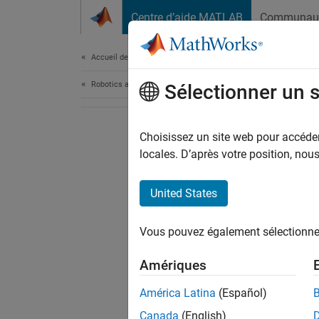
Passer au contenu
Centre d’aide MATLAB
Communau
Document
Accueil de la documentation
Robotics and Autonomous Systems
Sélectionner un 
Choisissez un site web pour accéder 
locales. D’après votre position, no
United States
Vous pouvez également sélectionner 
Amériques
América Latina
(Español)
Canada
(English)