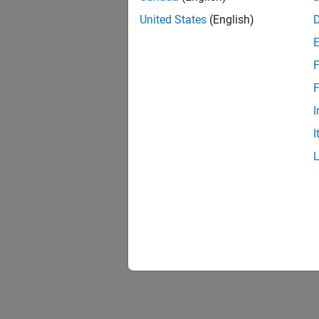
United States
(English)
F
F
I
I