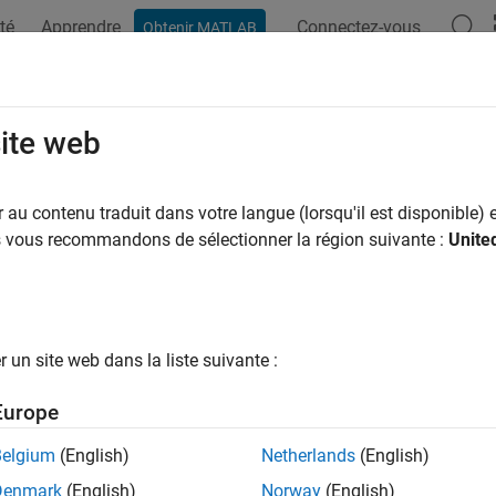
té
Apprendre
Connectez-vous
Obtenir MATLAB
ation
Examples
Functions
Blocks
Apps
Scenes
site web
au contenu traduit dans votre langue (lorsqu'il est disponible) e
How useful was this informat
us vous recommandons de sélectionner la région suivante :
Unite
un site web dans la liste suivante :
Europe
Belgium
(English)
Netherlands
(English)
Denmark
(English)
Norway
(English)