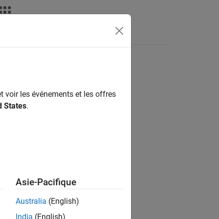
Videos
Answers
t voir les événements et les offres
ion?
d States
.
Asie-Pacifique
Australia
(English)
India
(English)