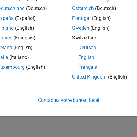
Deutschland
(Deutsch)
Österreich
(Deutsch)
España
(Español)
Portugal
(English)
inland
(English)
Sweden
(English)
rance
(Français)
Switzerland
reland
(English)
Deutsch
talia
(Italiano)
English
Luxembourg
(English)
Français
United Kingdom
(English)
Contactez votre bureau local