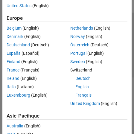
United States
(English)
Europe
Trust Center
Marques déposées
Politique de confidentialité
Belgium
(English)
Netherlands
(English)
Lutte anti-piratage
Statut des applications
Contacts locaux
Denmark
(English)
Norway
(English)
© 1994-2026 The MathWorks, Inc.
Deutschland
(Deutsch)
Österreich
(Deutsch)
España
(Español)
Portugal
(English)
Sélectionner 
France
Finland
(English)
Sweden
(English)
France
(Français)
Switzerland
Ireland
(English)
Deutsch
Italia
(Italiano)
English
Luxembourg
(English)
Français
United Kingdom
(English)
Asie-Pacifique
Australia
(English)