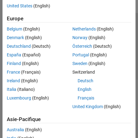
United States
(English)
Europe
Trust Center
Marques déposées
Politique de confidentialité
Belgium
(English)
Netherlands
(English)
Lutte anti-piratage
Statut des applications
Contacts locaux
Denmark
(English)
Norway
(English)
© 1994-2026 The MathWorks, Inc.
Deutschland
(Deutsch)
Österreich
(Deutsch)
España
(Español)
Portugal
(English)
Sélectionner 
France
Finland
(English)
Sweden
(English)
France
(Français)
Switzerland
Ireland
(English)
Deutsch
Italia
(Italiano)
English
Luxembourg
(English)
Français
United Kingdom
(English)
Asie-Pacifique
Australia
(English)