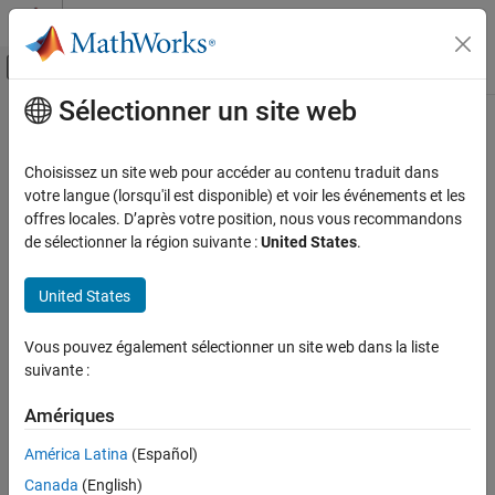
Passer au contenu
Centre d’aide MATLAB
Activer/désactiver l'affichage du menu d
Sélectionner un site web
Contenu principal
Accueil de la documentation
Robotics and Autonomous Systems
Choisissez un site web pour accéder au contenu traduit dans
votre langue (lorsqu'il est disponible) et voir les événements et les
offres locales. D’après votre position, nous vous recommandons
How useful was this information?
de sélectionner la région suivante :
United States
.
United States
Vous pouvez également sélectionner un site web dans la liste
suivante :
Amériques
América Latina
(Español)
Canada
(English)