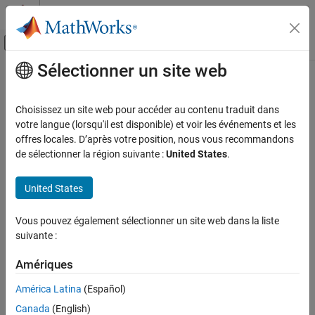
Passer au contenu
Centre d’aide MATLAB
Activer/désactiver l'affichage du menu d
Sélectionner un site web
Contenu principal
Accueil de la documentation
Robotics and Autonomous Systems
Choisissez un site web pour accéder au contenu traduit dans
votre langue (lorsqu'il est disponible) et voir les événements et les
offres locales. D’après votre position, nous vous recommandons
How useful was this information?
de sélectionner la région suivante :
United States
.
United States
Vous pouvez également sélectionner un site web dans la liste
suivante :
Amériques
América Latina
(Español)
Canada
(English)