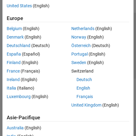
United States
(English)
Europe
Trust Center
Marques déposées
Politique de confidentialité
Belgium
(English)
Netherlands
(English)
Lutte anti-piratage
Statut des applications
Contacts locaux
Denmark
(English)
Norway
(English)
© 1994-2026 The MathWorks, Inc.
Deutschland
(Deutsch)
Österreich
(Deutsch)
España
(Español)
Portugal
(English)
Sélectionner 
France
Finland
(English)
Sweden
(English)
France
(Français)
Switzerland
Ireland
(English)
Deutsch
Italia
(Italiano)
English
Luxembourg
(English)
Français
United Kingdom
(English)
Asie-Pacifique
Australia
(English)